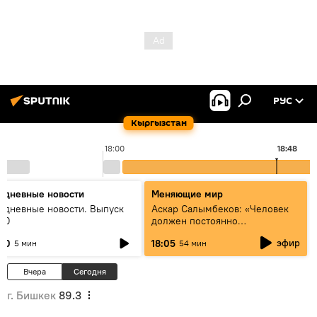
РУС
Кыргызстан
18:00
18:48
едневные новости
Меняющие мир
едневные новости. Выпуск
Аскар Салымбеков: «Человек
:00
должен постоянно
совершенствоваться»
эфир
:00
18:05
5 мин
54 мин
Вчера
Сегодня
г. Бишкек
89.3