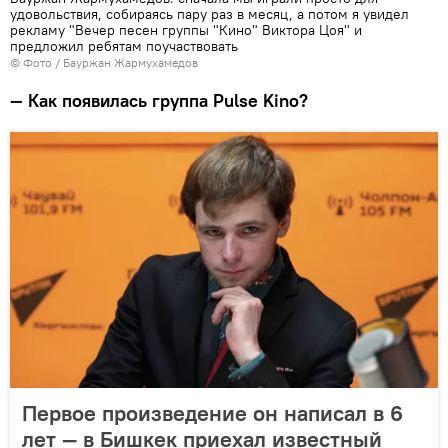
удовольствия, собираясь пару раз в месяц, а потом я увидел
рекламу "Вечер песен группы "Кино" Виктора Цоя" и
предложил ребятам поучаствовать
© Фото / Бауржан Жармухамедов
— Как появилась группа Pulse Kino?
Первое произведение он написал в 6
лет — в Бишкек приехал известный