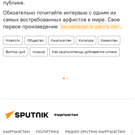
публике.
Обязательно почитайте интервью с одним из
самых востребованных арфистов в мире. Свое
первое произведение
он написал в шесть лет
.
Новости
Общество
Кыргызстан
Культура
Казахстан
Виктор Цой
музыка
Как кыргызстанцы добиваются успеха
Кыргызстан
КЫРГЫЗСТАН
ПОЛИТИКА
РАДИО SPUTNIK КЫРГЫЗСТАН
Р