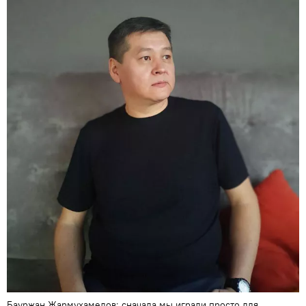
Бауржан Жармухамедов: сначала мы играли просто для