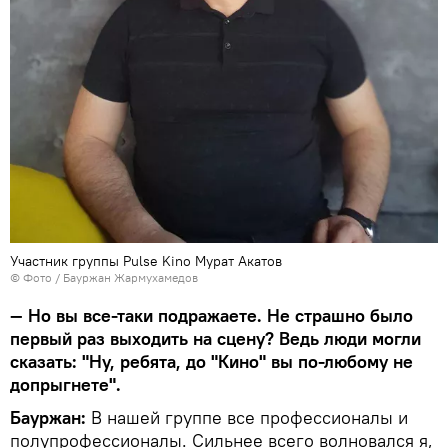
Участник группы Pulse Kino Мурат Акатов
© Фото / Бауржан Жармухамедов
— Но вы все-таки подражаете. Не страшно было
первый раз выходить на сцену? Ведь люди могли
сказать: "Ну, ребята, до "Кино" вы по-любому не
допрыгнете".
Бауржан:
В нашей группе все профессионалы и
полупрофессионалы. Сильнее всего волновался я,