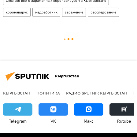
Сколько всего зараженных коронавирусом в Кыргызстане
коронавирус
медработник
заражение
расследование
Кыргызстан
КЫРГЫЗСТАН
ПОЛИТИКА
РАДИО SPUTNIK КЫРГЫЗСТАН
Р
Telegram
VK
Макс
Rutube