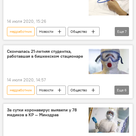
14 июля 2020, 15:26
медработник
Новости
Общество
Еще
7
Кыргызстан
Коронавирус - 2020
студенты
смерть
причина
Скончалась 21-летняя студентка,
работавшая в бишкекском стационаре
Частые случаи смерти пациентов с пневмонией в Кыргызстане
Адинай Мырзабекова
14 июля 2020, 14:57
медработник
Новости
Общество
Еще
6
Происшествия
Кыргызстан
студенты
смерть
стационар
За сутки коронавирус выявили у 78
медиков в КР — Минздрав
Адинай Мырзабекова