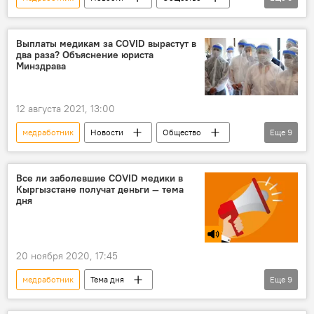
Кыргызстан
Пресс-центр
коронавирус
компенсация
Выплаты медикам за COVID вырастут в
два раза? Объяснение юриста
пневмония
Коронавирус в Кыргызстане
Минздрава
12 августа 2021, 13:00
медработник
Новости
Общество
Еще
9
Кыргызстан
Коронавирус - 2020
коронавирус
компенсация
размер
Все ли заболевшие COVID медики в
Кыргызстане получат деньги — тема
порядок
рост
Пресс-центр
дня
Коронавирус в Кыргызстане
20 ноября 2020, 17:45
медработник
Тема дня
Еще
9
Радио Sputnik Кыргызстан
выплаты