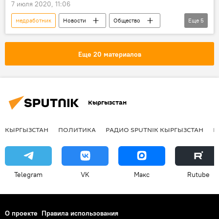
7 июля 2020, 11:06
медработник
Новости
Общество
Еще
5
Кыргызстан
Коронавирус - 2020
коронавирус
Айнура Акматова
Еще 20 материалов
Сколько всего зараженных коронавирусом в Кыргызстане
Кыргызстан
КЫРГЫЗСТАН
ПОЛИТИКА
РАДИО SPUTNIK КЫРГЫЗСТАН
Р
Telegram
VK
Макс
Rutube
О проекте
Правила использования