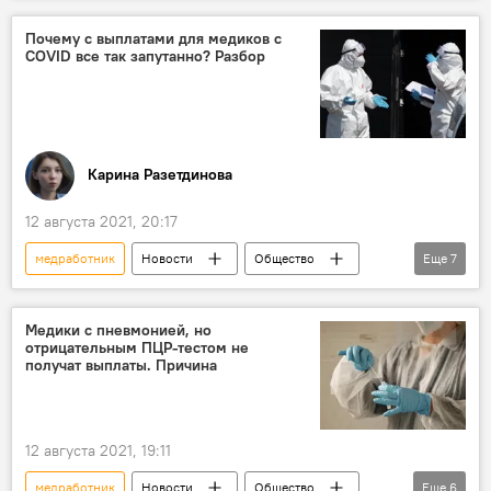
гибель
Почему с выплатами для медиков с
COVID все так запутанно? Разбор
Смерть от коронавируса в Кыргызстане
Коронавирус в Кыргызстане
Бишкек
Карина Разетдинова
12 августа 2021, 20:17
медработник
Новости
Общество
Еще
7
Кыргызстан
коронавирус
компенсация
закон
порядок
Медики с пневмонией, но
отрицательным ПЦР-тестом не
Пресс-центр
Коронавирус в Кыргызстане
получат выплаты. Причина
12 августа 2021, 19:11
медработник
Новости
Общество
Еще
6