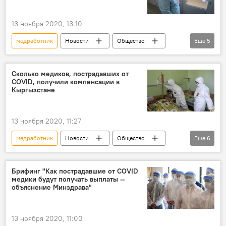
Коронавирус в Кыргызстане
13 ноября 2020, 13:10
медработник
Новости
Общество
Еще
5
Кыргызстан
Пресс-центр
пневмония
коронавирус
Сколько медиков, пострадавших от
COVID, получили компенсации в
компенсация
Кыргызстане
13 ноября 2020, 11:27
медработник
Новости
Общество
Еще
6
Кыргызстан
Коронавирус - 2020
коронавирус
компенсация
Брифинг "Как пострадавшие от COVID
медики будут получать выплаты —
Пресс-центр
Коронавирус в Кыргызстане
объяснение Минздрава"
13 ноября 2020, 11:00