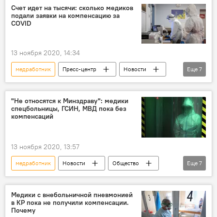
компенсация
коронавирус
Счет идет на тысячи: сколько медиков
подали заявки на компенсацию за
красная зона
Кыргызстан
COVID
Общество
Коронавирус - 2020
Коронавирус в Кыргызстане
13 ноября 2020, 14:34
медработник
Пресс-центр
Новости
Еще
7
Общество
Кыргызстан
Коронавирус - 2020
коронавирус
"Не относятся к Минздраву": медики
спецбольницы, ГСИН, МВД пока без
компенсация
заявление
компенсаций
Коронавирус в Кыргызстане
13 ноября 2020, 13:57
медработник
Новости
Общество
Еще
7
Кыргызстан
Коронавирус - 2020
Пресс-центр
министерство
Медики с внебольничной пневмонией
в КР пока не получили компенсации.
коронавирус
компенсация
Почему