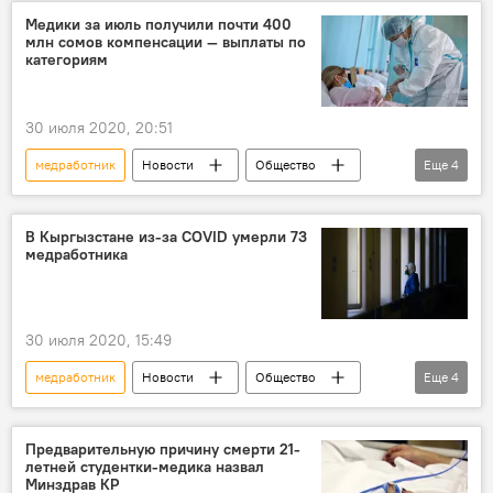
помощь
Медики за июль получили почти 400
млн сомов компенсации — выплаты по
Помощь России Кыргызстану в борьбе с коронавирусом
категориям
Россия
30 июля 2020, 20:51
медработник
Новости
Общество
Еще
4
Кыргызстан
Коронавирус - 2020
коронавирус
Коронавирус в Кыргызстане
В Кыргызстане из-за COVID умерли 73
медработника
30 июля 2020, 15:49
медработник
Новости
Общество
Еще
4
Кыргызстан
Коронавирус - 2020
смерть
Предварительную причину смерти 21-
летней студентки-медика назвал
Смерть от коронавируса в Кыргызстане
Минздрав КР