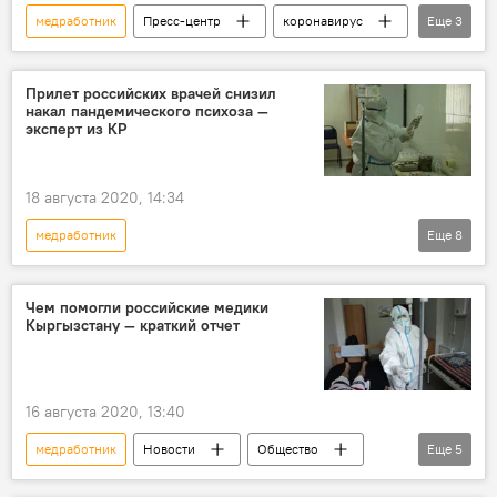
медработник
Пресс-центр
коронавирус
Еще
3
выплаты
брифинг
Кыргызстан
Прилет российских врачей снизил
накал пандемического психоза —
эксперт из КР
18 августа 2020, 14:34
медработник
Еще
8
Помощь России Кыргызстану в борьбе с коронавирусом
Новости
Кыргызстан
Общество
Чем помогли российские медики
Кыргызстану — краткий отчет
помощь
снижение
Коронавирус - 2020
Россия
16 августа 2020, 13:40
медработник
Новости
Общество
Еще
5
Кыргызстан
Коронавирус - 2020