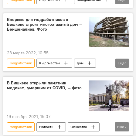
Садыр Жапаров
Впервые для медработников в
Бишкеке строят многоэтажный дом —
Бейшеналиев. Фото
28 марта 2022, 10:55
медработник
Кыргызстан
дом
Еще
1
строительство
В Бишкеке открыли памятник
медикам, умершим от COVID, — фото
19 октября 2021, 15:07
медработник
Новости
Общество
Еще
7
Кыргызстан
памятник
пандемия