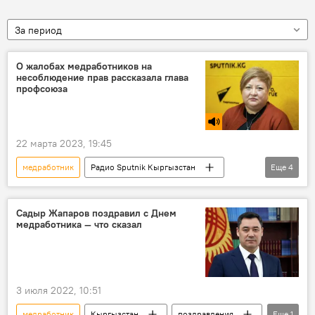
За период
О жалобах медработников на
несоблюдение прав рассказала глава
профсоюза
22 марта 2023, 19:45
медработник
Радио Sputnik Кыргызстан
Еще
4
Тема дня
профсоюз
защита прав
Кыргызстан
Садыр Жапаров поздравил с Днем
медработника — что сказал
3 июля 2022, 10:51
медработник
Кыргызстан
поздравления
Еще
1