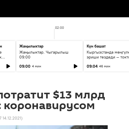
02:00
н
Жаңылыктар
Күн башат
е
Жаңылыктар. Чыгарылыш
Кыргызстанда мөңгүл
х
09:00
эриши тездеди — токт
мүмкүн эмеспи?
09:00
09:04
4 мин
46 мин
потратит $13 млрд
с коронавирусом
7 14.12.2021
)