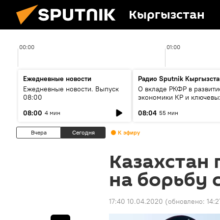
Кыргызстан
00:00
01:00
Ежедневные новости
Радио Sputnik Кыргызста
Ежедневные новости. Выпуск
О вкладе РКФР в развити
08:00
экономики КР и ключевы
секторах до 2030 года
08:00
08:04
4 мин
55 мин
Вчера
Сегодня
К эфиру
Казахстан 
на борьбу 
17:40 10.04.2020
(обновлено:
14:2