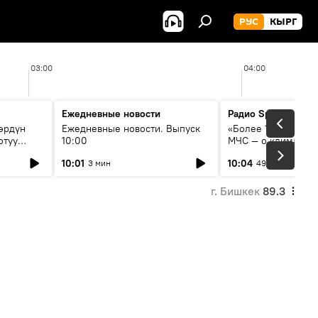
РУС
КЫРГ
03:00
04:00
Ежедневные новости
Радио Sputnik Кыр
өрдүн
Ежедневные новости. Выпуск
«Более 1200 сёл в 
отуу
10:00
МЧС — о климате, 
системе оповещен
10:01
10:04
3 мин
49 мин
населения
г. Бишкек
89.3