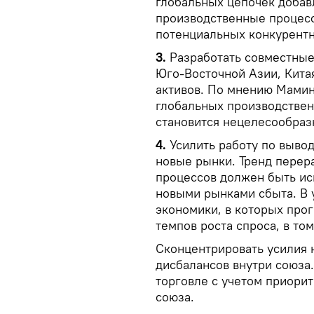
глобальных цепочек добав
производственные процес
потенциальных конкурент
3.
Разработать совместны
Юго-Восточной Азии, Кита
активов. По мнению Мамин
глобальных производствен
становится нецелесообраз
4.
Усилить работу по вывод
новые рынки. Тренд перер
процессов должен быть ис
новыми рынками сбыта. В 
экономики, в которых про
темпов роста спроса, в то
Сконцентрировать усилия 
дисбалансов внутри союза
торговле с учетом приорит
союза.