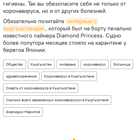
гигиены. Так вы обезопасите себя не только от
коронавируса, но и от других болезней.
Обязательно почитайте
интервью с 
кыргызстанцем
, который был на борту печально
известного лайнера Diamond Princess. Судно
более полутора месяцев стояло на карантине у
берегов Японии.
Общество
Кыргызстан
интервью
коронавирус
больница
здравоохранение
Коронавирус в Кыргызстане
Смерть от коронавируса в Кыргызстане
Сколько всего зараженных коронавирусом в Кыргызстане
Асамидин Марипов