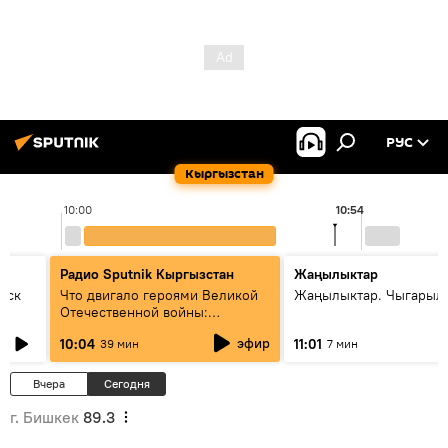
РУС
Кыргызстан
10:00
10:54
Радио Sputnik Кыргызстан
Жаңылыктар
уск
Что двигало героями Великой
Жаңылыктар. Чыгарылы
Отечественной войны:
вспоминая Чолпонбая
эфир
10:04
11:01
39 мин
7 мин
Тулебердиева
Вчера
Сегодня
г. Бишкек
89.3