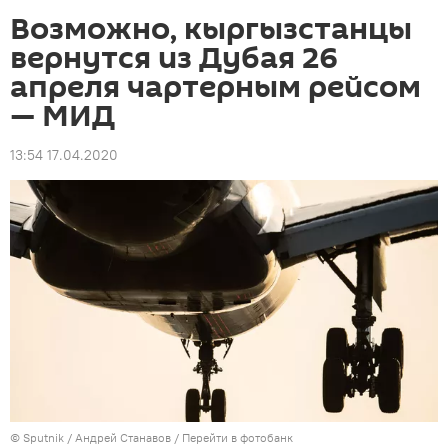
Возможно, кыргызстанцы
вернутся из Дубая 26
апреля чартерным рейсом
— МИД
13:54 17.04.2020
©
Sputnik
/ Андрей Станавов
/
Перейти в фотобанк