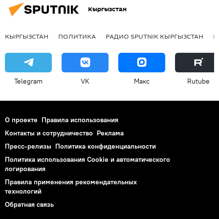
Кыргызстан
КЫРГЫЗСТАН
ПОЛИТИКА
РАДИО SPUTNIK КЫРГЫЗСТАН
Р
Telegram
VK
Макс
Rutube
О проекте
Правила использования
Контакты и сотрудничество
Реклама
Пресс-релизы
Политика конфиденциальности
Политика использования Cookie и автоматического
логирования
Правила применения рекомендательных
технологий
Обратная связь