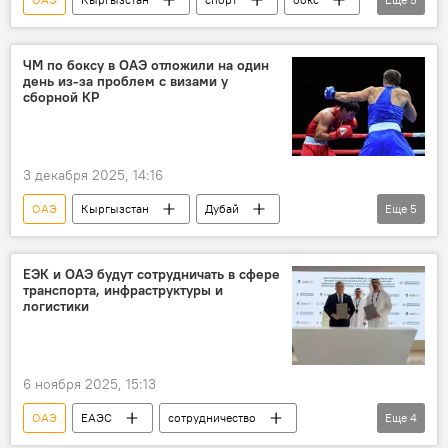
чемпионат мира
бронза
серебро
видео
Ихтияр Нишанов
ЧМ по боксу в ОАЭ отложили на один
день из-за проблем с визами у
сборной КР
3 декабря 2025, 14:16
ОАЭ
Кыргызстан
Дубай
Еще
5
чемпионат
бокс
спорт
сборная
виза
ЕЭК и ОАЭ будут сотрудничать в сфере
транспорта, инфраструктуры и
логистики
6 ноября 2025, 15:13
ОАЭ
ЕАЭС
сотрудничество
Еще
4
транспорт
ЕЭК
Арзыбек Кожошев