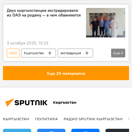
фото
Двух кыргызстанцев экстрадировали
из ОАЭ на родину — в чем обвиняются
3 октября 2025, 13:23
ОАЭ
Кыргызстан
экстрадиция
Еще
4
розыск
Интерпол
МВД
фото
Еще 20 материалов
Кыргызстан
КЫРГЫЗСТАН
ПОЛИТИКА
РАДИО SPUTNIK КЫРГЫЗСТАН
Р