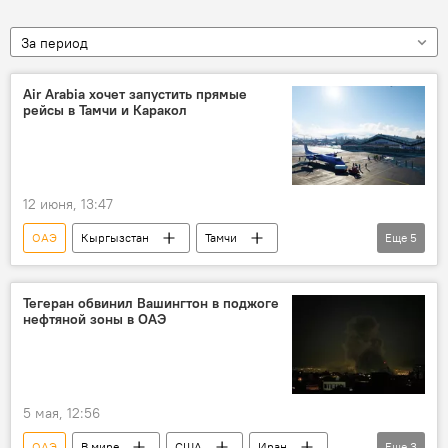
За период
Air Arabia хочет запустить прямые
рейсы в Тамчи и Каракол
12 июня, 13:47
ОАЭ
Кыргызстан
Тамчи
Еще
5
аэропорт
авиарейс
туризм
Шарджа
Персидский залив
Тегеран обвинил Вашингтон в поджоге
нефтяной зоны в ОАЭ
5 мая, 12:56
ОАЭ
В мире
США
Иран
Еще
3