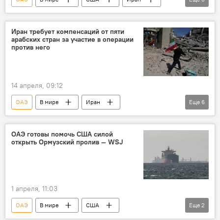
нефть
нефтехранилище
атака
Иран требует компенсаций от пяти
арабских стран за участие в операции
против него
14 апреля, 09:12
ОАЭ
В мире
Иран
Еще
6
компенсация
ущерб
Бахрейн
Саудовская Аравия
Катар
ОАЭ готовы помочь США силой
открыть Ормузский пролив — WSJ
Иордания
требование
1 апреля, 11:03
ОАЭ
В мире
США
Еще
2
Ормузский пролив
открытие