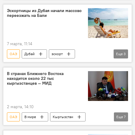
Эскортницы из Дубая начали массово
переезжать на Бали
7 марта, 11:14
ОАЭ
Дубай
эскорт
Еще
3
эскортницы
Бали
Ближний Восток
конфликт
В странах Ближнего Востока
находится около 22 тыс
кыргызстанцев — МИД
2 марта, 14:10
ОАЭ
В мире
Кыргызстан
Еще
7
Дубай
Израиль
граждане
конфликт
миграция
МИД