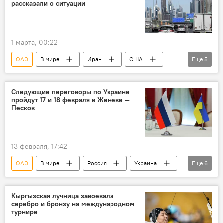
рассказали о ситуации
1 марта, 00:22
ОАЭ
В мире
Иран
США
Еще
5
Израиль
Катар
атака
ситуация
взрыв
Следующие переговоры по Украине
пройдут 17 и 18 февраля в Женеве —
Песков
13 февраля, 17:42
ОАЭ
В мире
Россия
Украина
Еще
6
переговоры
урегулирование
ВСУ
СВО
Дмитрий Песков
Кремль
Кыргызская лучница завоевала
серебро и бронзу на международном
турнире