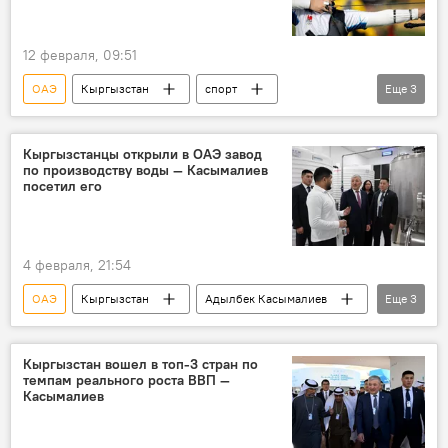
12 февраля, 09:51
ОАЭ
Кыргызстан
спорт
Еще
3
лучник
турнир
серебро
бронза
Кыргызстанцы открыли в ОАЭ завод
по производству воды — Касымалиев
посетил его
4 февраля, 21:54
ОАЭ
Кыргызстан
Адылбек Касымалиев
Еще
3
вода
завод
производство
Кыргызстан вошел в топ-3 стран по
темпам реального роста ВВП —
Касымалиев