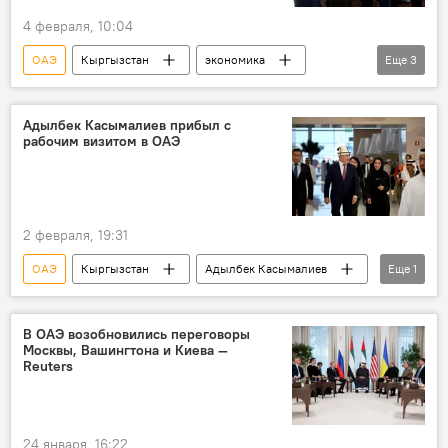
4 февраля, 10:04
ОАЭ
Кыргызстан
экономика
Еще
3
ВВП
рост
Адылбек Касымалиев
Адылбек Касымалиев прибыл с
рабочим визитом в ОАЭ
2 февраля, 19:31
ОАЭ
Кыргызстан
Адылбек Касымалиев
Еще
1
рабочий визит
В ОАЭ возобновились переговоры
Москвы, Вашингтона и Киева —
Reuters
24 января, 16:22