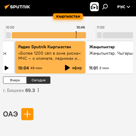
РУС
Кыргызстан
10:00
10:46
11:00
Радио Sputnik Кыргызстан
Жаңылыктар
уск
«Более 1200 сёл в зоне риска»:
Жаңылыктар. Чыгарылы
МЧС — о климате, ледниках и
системе оповещения
эфир
10:04
11:01
49 мин
3 мин
населения
Вчера
Сегодня
г. Бишкек
89.3
ОАЭ