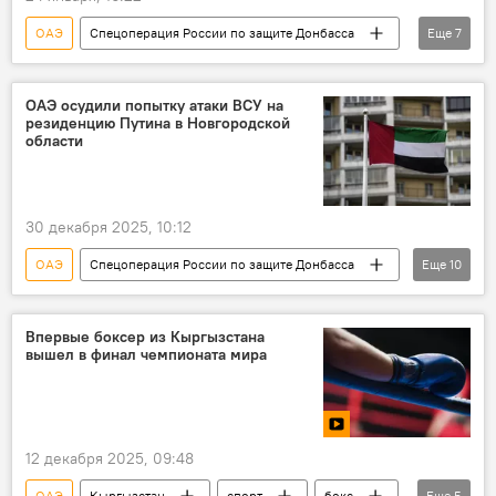
ОАЭ
Спецоперация России по защите Донбасса
Еще
7
Абу-Даби
Россия
США
Украина
Политика
В мире
ОАЭ осудили попытку атаки ВСУ на
резиденцию Путина в Новгородской
переговоры
области
30 декабря 2025, 10:12
ОАЭ
Спецоперация России по защите Донбасса
Еще
10
Россия
Украина
атака
конфликт
осуждение
ВСУ
Впервые боксер из Кыргызстана
вышел в финал чемпионата мира
СВО
резиденция
Владимир Путин
МИД
12 декабря 2025, 09:48
ОАЭ
Кыргызстан
спорт
бокс
Еще
5