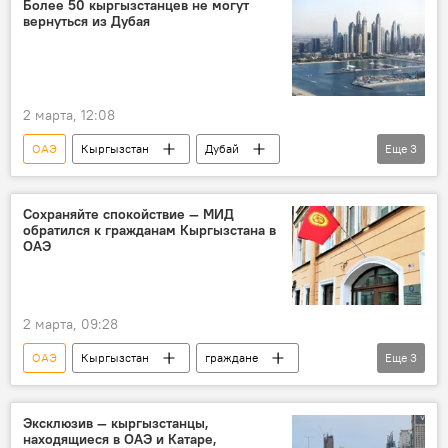
Более 50 кыргызстанцев не могут
вернуться из Дубая
атака
ракетная атака
2 марта, 12:08
ОАЭ
Кыргызстан
Дубай
Еще
3
кыргызстанцы
вылет
МИД
Сохраняйте спокойствие — МИД
обратился к гражданам Кыргызстана в
ОАЭ
2 марта, 09:28
ОАЭ
Кыргызстан
граждане
Еще
3
безопасность
МИД
посольство
Эксклюзив — кыргызстанцы,
находящиеся в ОАЭ и Катаре,