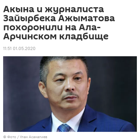
Акына и журналиста
Зайырбека Ажыматова
похоронили на Ала-
Арчинском кладбище
11:51 01.05.2020
© Фото / Улан Асаналиев