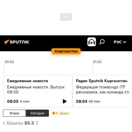
РУС
Кыргызстан
00:00
01:00
Ежедневные новости
Радио Sputnik Кыргызстан
Ежедневные новости. Выпуск
Федерация тхэквондо ITF
08:00
рассказала, как команда ста
жертвой мошенников
08:00
08:04
4 мин
40 мин
Вчера
Сегодня
К эфиру
г. Бишкек
89.3