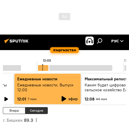
РУС
Кыргызстан
12:03
13:
Ежедневные новости
Максимальный репост
дагы
Ежедневные новости. Выпуск
Каким будет цифровое
12:00
сельское хозяйство ЕА
ызмат
эфир
12:01
12:08
7 мин
44 мин
Вчера
Сегодня
г. Бишкек
89.3