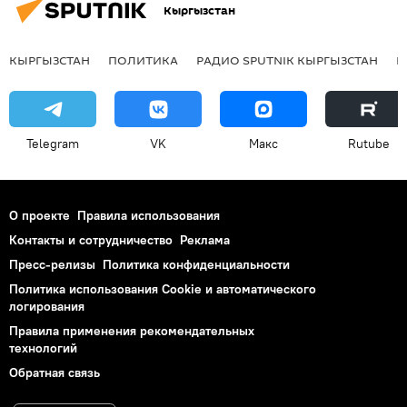
Кыргызстан
КЫРГЫЗСТАН
ПОЛИТИКА
РАДИО SPUTNIK КЫРГЫЗСТАН
Р
Telegram
VK
Макс
Rutube
О проекте
Правила использования
Контакты и сотрудничество
Реклама
Пресс-релизы
Политика конфиденциальности
Политика использования Cookie и автоматического
логирования
Правила применения рекомендательных
технологий
Обратная связь