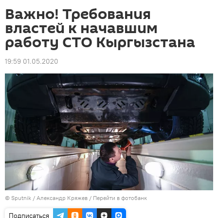
Важно! Требования
властей к начавшим
работу СТО Кыргызстана
19:59 01.05.2020
©
Sputnik
/ Александр Кряжев
/
Перейти в фотобанк
Подписаться