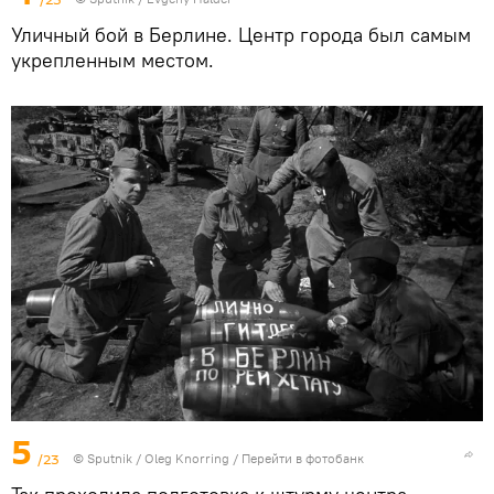
Уличный бой в Берлине. Центр города был самым
укрепленным местом.
5
/23
©
Sputnik
/ Oleg Knorring
/
Перейти в фотобанк