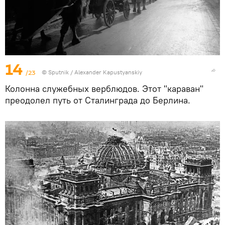
14
/23
©
Sputnik
/ Alexander Kapustyanskiy
Колонна служебных верблюдов. Этот "караван"
преодолел путь от Сталинграда до Берлина.