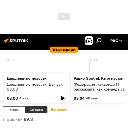
РУС
Кыргызстан
00:00
01:00
Ежедневные новости
Радио Sputnik Кыргызстан
Ежедневные новости. Выпуск
Федерация тхэквондо ITF
08:00
рассказала, как команда ста
жертвой мошенников
08:00
08:04
4 мин
40 мин
Вчера
Сегодня
К эфиру
г. Бишкек
89.3