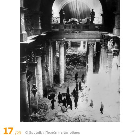
17
/23
©
Sputnik
/
Перейти в фотобанк