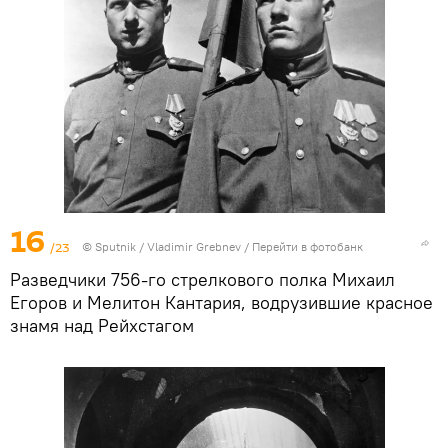
16
/23
©
Sputnik
/ Vladimir Grebnev
/
Перейти в фотобанк
Разведчики 756-го стрелкового полка Михаил
Егоров и Мелитон Кантария, водрузившие красное
знамя над Рейхстагом