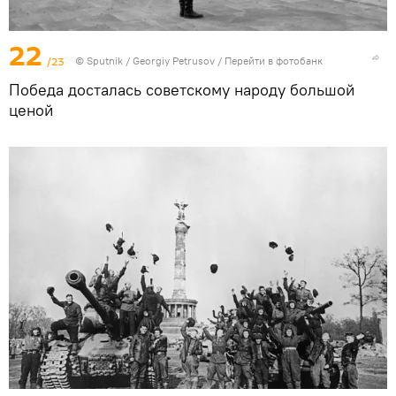
22
/23
©
Sputnik
/ Georgiy Petrusov
/
Перейти в фотобанк
Победа досталась советскому народу большой
ценой