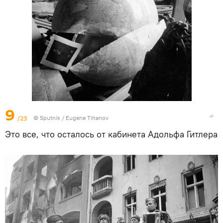
9
/23
©
Sputnik
/ Eugene Tihanov
Это все, что осталось от кабинета Адольфа Гитлера