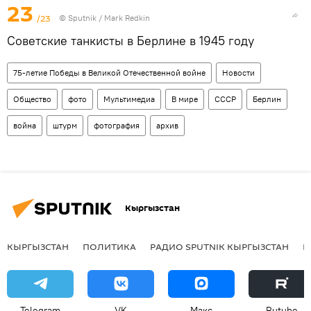
23
/23
©
Sputnik
/ Mark Redkin
Советские танкисты в Берлине в 1945 году
75-летие Победы в Великой Отечественной войне
Новости
Общество
фото
Мультимедиа
В мире
СССР
Берлин
война
штурм
фотография
архив
Кыргызстан
КЫРГЫЗСТАН
ПОЛИТИКА
РАДИО SPUTNIK КЫРГЫЗСТАН
Р
Telegram
VK
Макс
Rutube