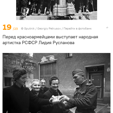
19
/23
©
Sputnik
/ Georgiy Petrusov
/
Перейти в фотобанк
Перед красноармейцами выступает народная
артистка РСФСР Лидия Русланова