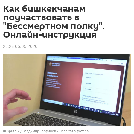
Как бишкекчанам
поучаствовать в
"Бессмертном полку".
Онлайн-инструкция
23:26 05.05.2020
©
Sputnik
/ Владимир Трефилов
/
Перейти в фотобанк