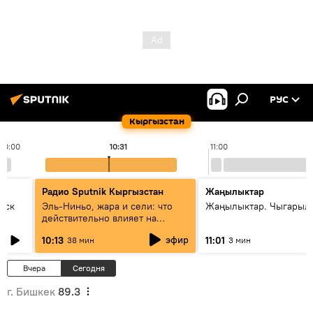
РУС
Кыргызстан
10:00
10:31
11:00
Радио Sputnik Кыргызстан
Жаңылыктар
уск
Эль-Ниньо, жара и сели: что
Жаңылыктар. Чыгарылы
действительно влияет на
погоду в Кыргызстане
эфир
10:13
11:01
38 мин
3 мин
Вчера
Сегодня
г. Бишкек
89.3