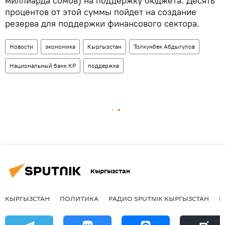
миллиарда сомов) на поддержку бюджета. Десять
процентов от этой суммы пойдет на создание
резерва для поддержки финансового сектора.
Новости
экономика
Кыргызстан
Толкунбек Абдыгулов
Национальный банк КР
поддержка
Кыргызстан
КЫРГЫЗСТАН
ПОЛИТИКА
РАДИО SPUTNIK КЫРГЫЗСТАН
Р