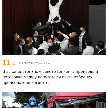
11
/17
©
REUTERS
/ Tyrone Siu
В законодательном совете Гонконга произошла
потасовка между депутатами из-за избрания
председателя комитета