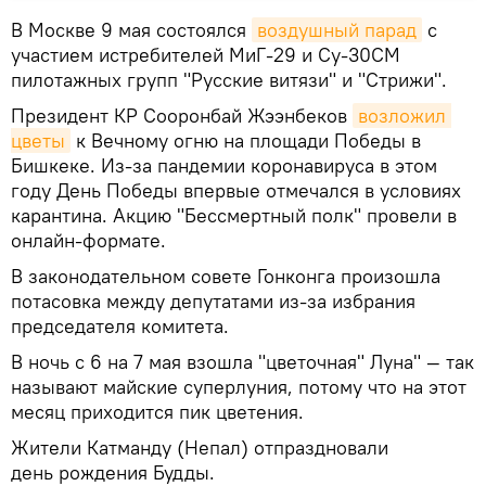
В Москве 9 мая состоялся
воздушный парад
с
участием истребителей МиГ-29 и Су-30СМ
пилотажных групп "Русские витязи" и "Стрижи".
Президент КР Сооронбай Жээнбеков
возложил 
цветы
к Вечному огню на площади Победы в
Бишкеке. Из-за пандемии коронавируса в этом
году День Победы впервые отмечался в условиях
карантина. Акцию "Бессмертный полк" провели в
онлайн-формате.
В законодательном совете Гонконга произошла
потасовка между депутатами из-за избрания
председателя комитета.
В ночь с 6 на 7 мая взошла "цветочная" Луна" — так
называют майские суперлуния, потому что на этот
месяц приходится пик цветения.
Жители Катманду (Непал) отпраздновали
день рождения Будды.