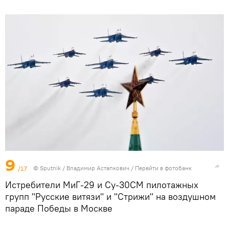
9
/17
©
Sputnik
/ Владимир Астапкович
/
Перейти в фотобанк
Истребители МиГ-29 и Су-30СМ пилотажных
групп "Русские витязи" и "Стрижи" на воздушном
параде Победы в Москве