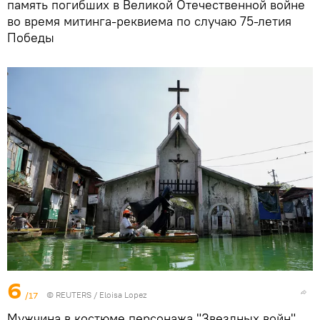
память погибших в Великой Отечественной войне
во время митинга-реквиема по случаю 75-летия
Победы
6
/17
©
REUTERS
/ Eloisa Lopez
Мужчина в костюме персонажа "Звездных войн"