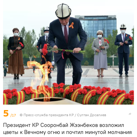
5
/17
©
Пресс-служба президента КР / Султан Досалиев
Президент КР Сооронбай Жээнбеков возложил
цветы к Вечному огню и почтил минутой молчания