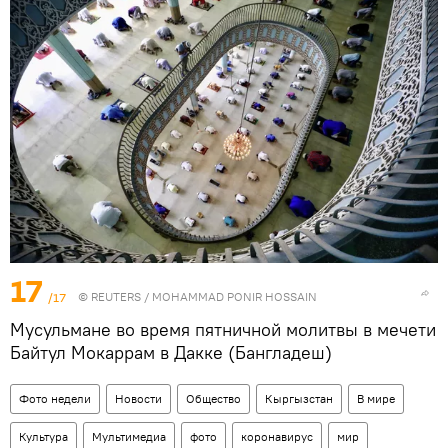
17
/17
©
REUTERS
/ MOHAMMAD PONIR HOSSAIN
Мусульмане во время пятничной молитвы в мечети
Байтул Мокаррам в Дакке (Бангладеш)
Фото недели
Новости
Общество
Кыргызстан
В мире
Культура
Мультимедиа
фото
коронавирус
мир