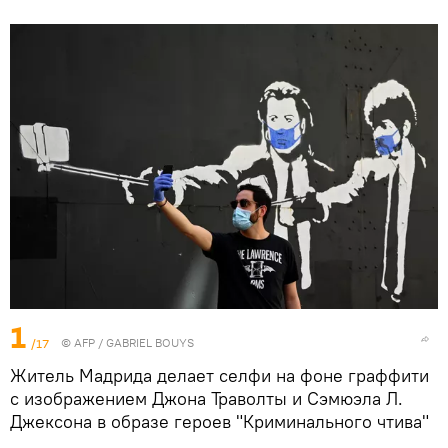
1
/17
©
AFP
/ GABRIEL BOUYS
Житель Мадрида делает селфи на фоне граффити
с изображением Джона Траволты и Сэмюэла Л.
Джексона в образе героев "Криминального чтива"