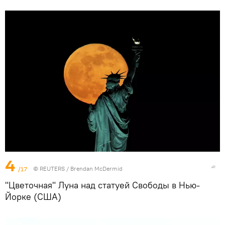
4
/17
©
REUTERS
/ Brendan McDermid
"Цветочная" Луна над статуей Свободы в Нью-
Йорке (США)