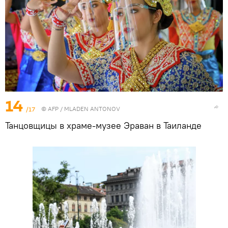
14
/17
©
AFP
/ MLADEN ANTONOV
Танцовщицы в храме-музее Эраван в Таиланде