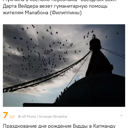
Дарта Вейдера везет гуманитарную помощь
жителям Малабона (Филиппины)
7
/17
©
AP Photo
/ Niranjan Shrestha
Празднование дня рождения Будды в Катманду