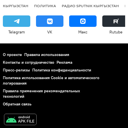
КЫРГЫЗСТАН
ПОЛИТИКА
РАДИО SPUTNIK КЫРГЫЗСТАН
Р
Telegram
VK
Макс
Rutube
О проекте
Правила использования
Контакты и сотрудничество
Реклама
Пресс-релизы
Политика конфиденциальности
Политика использования Cookie и автоматического
логирования
Правила применения рекомендательных
технологий
Обратная связь