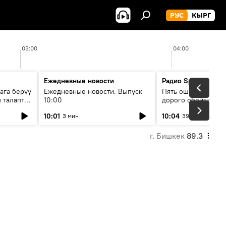
РУС
КЫРГ
03:00
04:00
Ежедневные новости
Радио Sputnik Кыр
ага берүү
Ежедневные новости. Выпуск
Пять ошибок котор
 талаптар
10:00
дорого обойтись п
жилья
10:01
10:04
3 мин
39 мин
г. Бишкек
89.3