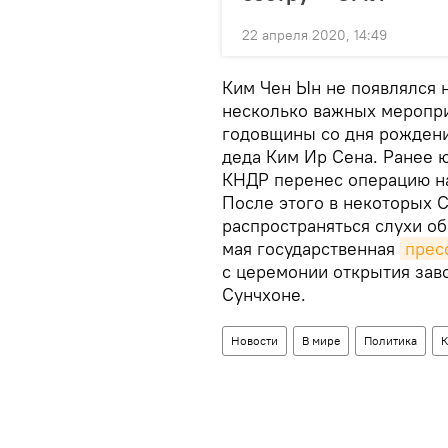
22 апреля 2020, 14:49
Ким Чен Ын не появлялся н
несколько важных меропри
годовщины со дня рождени
деда Ким Ир Сена. Ранее 
КНДР перенес операцию н
После этого в некоторых 
распространяться слухи об
мая государственная
прес
с церемонии открытия зав
Сунчхоне.
Новости
В мире
Политика
К