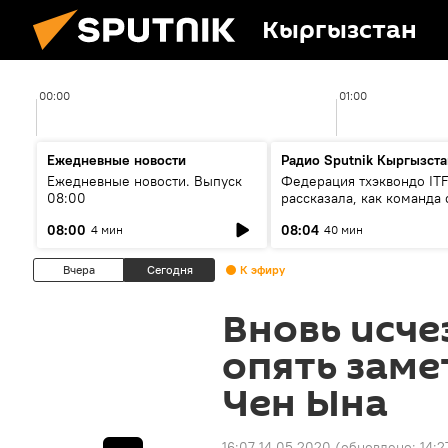
Кыргызстан
00:00
01:00
Ежедневные новости
Радио Sputnik Кыргызста
Ежедневные новости. Выпуск
Федерация тхэквондо IT
08:00
рассказала, как команда 
жертвой мошенников
08:00
08:04
4 мин
40 мин
Вчера
Сегодня
К эфиру
Вновь исч
опять зам
Чен Ына
16:07 14.05.2020
(обновлено:
14:2