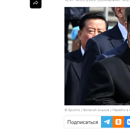
©
Sputnik
/ Виталий Аньков
/
Перейти в
Подписаться