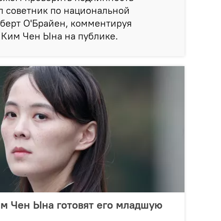
л советник по национальной
берт О'Брайен, комментируя
 Ким Чен Ына на публике.
м Чен Ына готовят его младшую