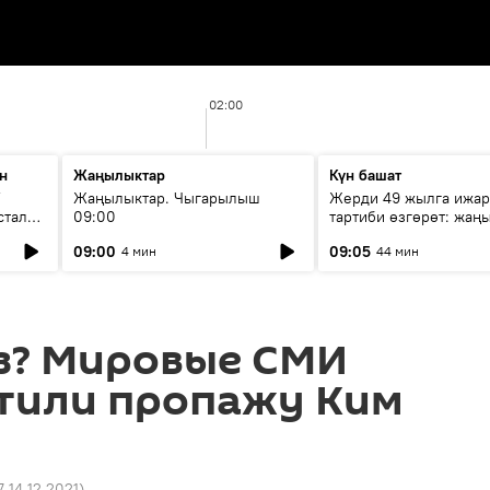
02:00
н
Жаңылыктар
Күн башат
F
Жаңылыктар. Чыгарылыш
Жерди 49 жылга ижар
стала
09:00
тартиби өзгөрөт: жаңы
эмнени көздөйт?
09:00
09:05
4 мин
44 мин
ез? Мировые СМИ
етили пропажу Ким
7 14.12.2021
)