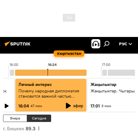
РУС
Кыргызстан
16:00
16:24
17:00
Личный интерес
Жаңылыктар
уск
Почему народная дипломатия
Жаңылыктар. Чыгарыл
становится важной частью
международного
эфир
16:04
17:01
47 мин
3 мин
сотрудничества
Вчера
Сегодня
г. Бишкек
89.3