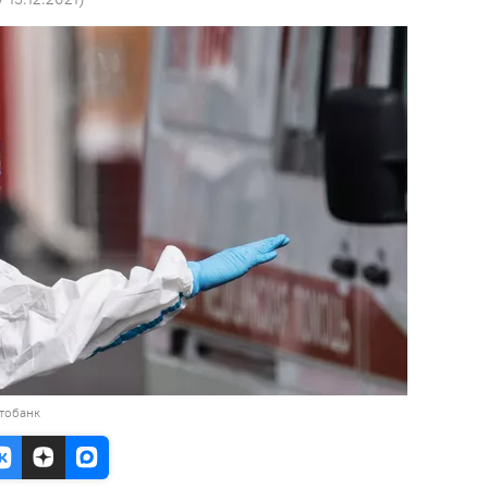
тобанк