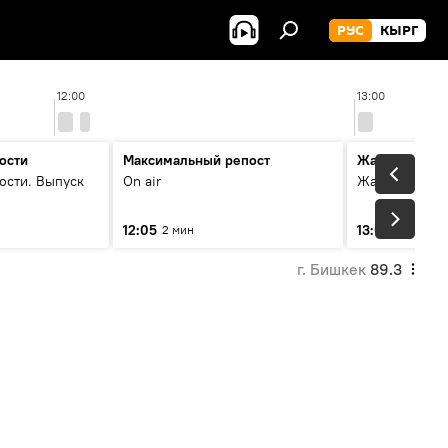
РУС
КЫРГ
12:00
13:00
ости
Максимальный репост
Жаңылыктар
ости. Выпуск
On air
Жаңылыктар.
12:05
13:01
2 мин
3 мин
г. Бишкек
89.3