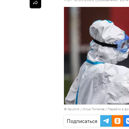
©
Sputnik
/ Илья Питалев
/
Перейти в фо
Подписаться