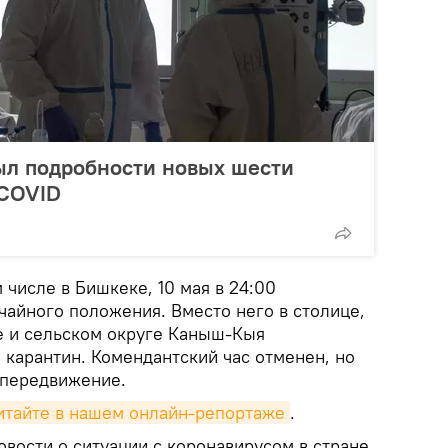
ыл подробности новых шести
 COVID
 числе в Бишкеке, 10 мая в 24:00
айного положения. Вместо него в столице,
е и сельском округе Каныш-Кыя
 карантин. Комендантский час отменен, но
 передвижение.
итайте в нашем онлайн-репортаже
.
вости о ситуации с коронавирусом в стране