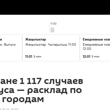
11:00
ти
Жаңылыктар
Ежедневные нов
и. Выпуск
Жаңылыктар. Чыгарылыш 11:00
Ежедневные нов
12:00
11:01
12:01
3 мин
3 мин
ане 1 117 случаев
са — расклад по
 городам
7 15.12.2021
)