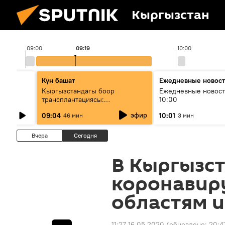
Кыргызстан
09:00
09:19
10:00
Күн башат
Ежедневные новос
лыш
Кыргызстандагы боор
Ежедневные новост
трансплантациясы:
10:00
жетишкендиктер жана өнүгүү
эфир
09:04
10:01
46 мин
3 мин
келечеги
Вчера
Сегодня
В Кыргызст
коронавиру
областям и
11:27 16.05.2020
(обновлено:
20:4