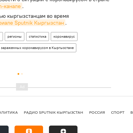
m-канале
.
ью кыргызстанцам во время
риале Sputnik Кыргызстан
.
н
регионы
статистика
коронавирус
о зараженных коронавирусом в Кыргызстане
ОЛИТИКА
РАДИО SPUTNIK КЫРГЫЗСТАН
РОССИЯ
СПОРТ