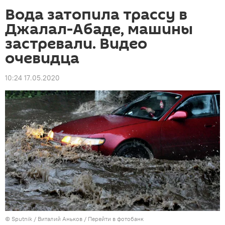
Вода затопила трассу в
Джалал-Абаде, машины
застревали. Видео
очевидца
10:24 17.05.2020
©
Sputnik
/ Виталий Аньков
/
Перейти в фотобанк