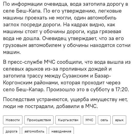
По информации очевидца, вода затопила дорогу в
селе Беш-Капа. По его утверждению, легковые
машины проехать не могли, один автомобиль
заглох посреди дороги. На кадрах видно, как
машины стоят у обочины дороги, куда грязевая
вода не дошла. Очевидец утверждает, что за его
грузовым автомобилем у обочины находятся сотни
машин.
В пресс-службе МЧС сообщили, что вода вышла из
селевых арыков из-за проливных дождей и
затопила трассу между Сузакским и Базар-
Коргонским районами, которая проходит через
село Беш-Капар. Произошло это в субботу в 17:20.
Последствия устраняются, ущерба имуществу нет,
люди не пострадали, добавили в МЧС.
Новости
Происшествия
Кыргызстан
МЧС
сель
арык
дорога
автомобиль
наводнение