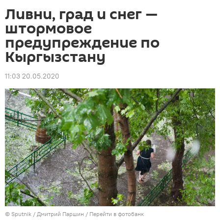
Ливни, град и снег —
штормовое
предупреждение по
Кыргызстану
11:03 20.05.2020
©
Sputnik
/ Дмитрий Паршин
/
Перейти в фотобанк