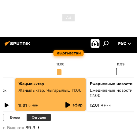
РУС
Кыргызстан
11:00
11:39
Жаңылыктар
Ежедневные новости
уск
Жаңылыктар. Чыгарылыш 11:00
Ежедневные новости. 
12:00
эфир
11:01
12:01
3 мин
4 мин
Вчера
Сегодня
г. Бишкек
89.3