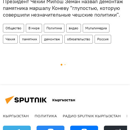
Президент Чехии Милош Земан назвал демонтаж
памятника маршалу Коневу "глупостью, которую
совершили незначительные чешские политики".
Общество
В мире
Политика
видео
Мультимедиа
Чехия
памятник
демонтаж
обязательство
Россия
Кыргызстан
КЫРГЫЗСТАН
ПОЛИТИКА
РАДИО SPUTNIK КЫРГЫЗСТАН
Р