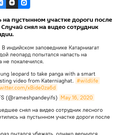
 на пустынном участке дороги после
 Случай снял на видео сотрудник
ндии.
.
В индийском заповеднике Катарниагат
дой леопард попытался напасть на
а не покалечился.
young leopard to take panga with a smart
esting video from Katerniaghat.
#wildlife
twitter.com/xBide0za6d
FS (@rameshpandeyifs)
May 16, 2020
едшее снял на видео сотрудник лесного
етились на пустынном участке дороги после
браз пытался убежать, однако вернулся,