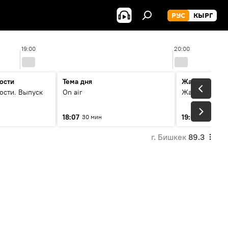
РУС
КЫРГ
19:00
20:00
ости
Тема дня
Жаңылыктар
ости. Выпуск
On air
Жаңылыктар.
18:07
19:01
30 мин
5 мин
г. Бишкек
89.3