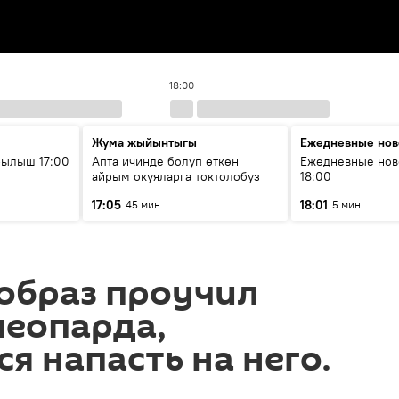
18:00
Жума жыйынтыгы
Ежедневные нов
рылыш 17:00
Апта ичинде болуп өткөн
Ежедневные нов
айрым окуяларга токтолобуз
18:00
17:05
18:01
45 мин
5 мин
образ проучил
леопарда,
я напасть на него.