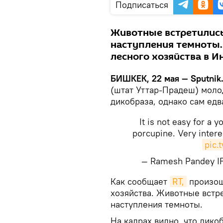
Подписаться
Животные встретились
наступления темноты.
лесного хозяйства в И
БИШКЕК, 22 мая — Sputnik
(штат Уттар-Прадеш) моло
дикобраза, однако сам едв
It is not easy for a 
porcupine. Very inter
pic.
— Ramesh Pandey I
Как сообщает
RT,
произош
хозяйства. Животные встр
наступления темноты.
На кадрах видно, что дико