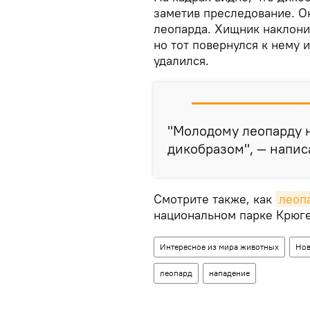
заметив преследование. О
леопарда. Хищник наклони
но тот повернулся к нему 
удалился.
"Молодому леопарду 
дикобразом", — напис
Смотрите также, как
леопа
национальном парке Крюге
Интересное из мира животных
Нов
леопард
нападение