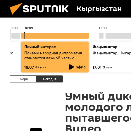
Кыргызстан
16:00
16:09
17:00
Личный интерес
Жаңылыктар
Выпуск
Почему народная дипломатия
Жаңылыктар. Чыга
становится важной частью
международного
эфир
16:07
17:01
47 мин
3 мин
сотрудничества
Вчера
Сегодня
Умный дик
молодого 
пытавшегос
Видео