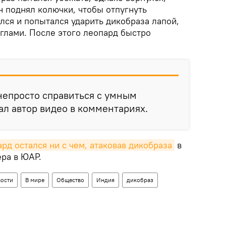
н поднял колючки, чтобы отпугнуть
лся и попытался ударить дикобраза лапой,
иглами. После этого леопард быстро
непросто справиться с умным
ал автор видео в комментариях.
рд остался ни с чем, атаковав дикобраза
в
ра в ЮАР.
ости
В мире
Общество
Индия
дикобраз