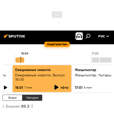
РУС
Кыргызстан
16:04
17:00
Ежедневные новости
Жаңылыктар
дагы
Ежедневные новости. Выпуск
Жаңылыктар. Чыгарыл
16:00
ызмат
эфир
16:01
17:01
7 мин
6 мин
Вчера
Сегодня
г. Бишкек
89.3