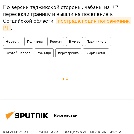
По версии таджикской стороны, чабаны из КР
пересекли границу и вышли на поселение в
Согдийской области,
пострадал один пограничник 
РТ
.
Новости
Политика
Россия
В мире
Таджикистан
Сергей Лавров
граница
перестрелка
Кыргызстан
Кыргызстан
КЫРГЫЗСТАН
ПОЛИТИКА
РАДИО SPUTNIK КЫРГЫЗСТАН
Р