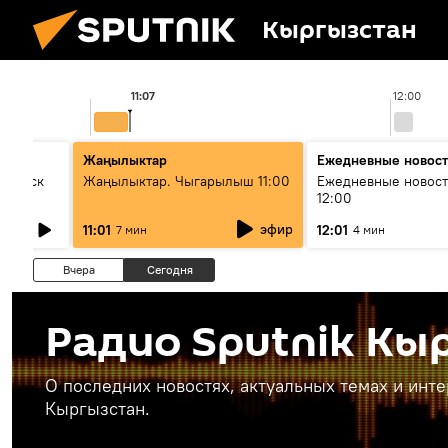
Кыргызстан
11:07
12:00
Жаңылыктар
Ежедневные новос
Выпуск
Жаңылыктар. Чыгарылыш 11:00
Ежедневные новост
12:00
эфир
11:01
12:01
7 мин
4 мин
Вчера
Сегодня
Радио Sputnik Кы
О последних новостях, актуальных темах и инт
Кыргызстан.