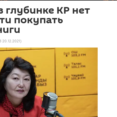
в глубинке КР нет
ти покупать
ниги
3 20.12.2021
)