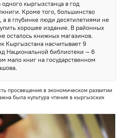
а одного кыргызстанца в год
лкниги. Кроме того, большинство
е, а в глубинке люди десятилетиями не
упить хорошее издание. В районных
не осталось книжных магазинов.
к Кыргызстана насчитывает 9
нд Национальной библиотеки — 6
ом мало книг на государственном
ашова.
сть просвещения в экономическом развитии
важна была культура чтения в кыргызских