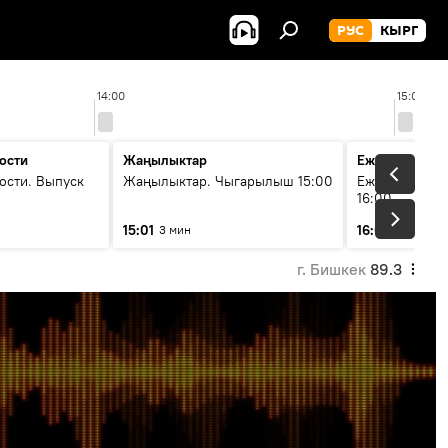
РУС
КЫРГ
14:00
15:00
ости
Жаңылыктар
Ежедневные 
ости. Выпуск
Жаңылыктар. Чыгарылыш 15:00
Ежедневные н
16:00
15:01
16:01
3 мин
3 мин
г. Бишкек
89.3