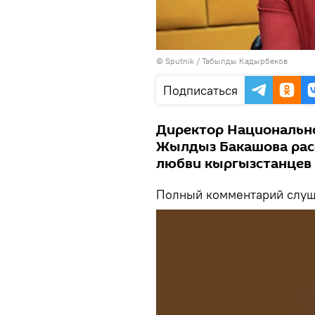
©
Sputnik / Табылды Кадырбеков
Подписаться
Директор Национально
Жылдыз Бакашова расс
любви кыргызстанцев 
Полный комментарий слуша