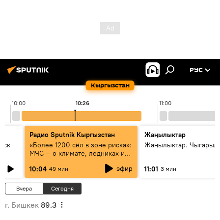
РУС
Кыргызстан
10:00
10:26
11:00
Радио Sputnik Кыргызстан
Жаңылыктар
уск
«Более 1200 сёл в зоне риска»:
Жаңылыктар. Чыгарылы
МЧС — о климате, ледниках и
системе оповещения
эфир
10:04
11:01
49 мин
3 мин
населения
Вчера
Сегодня
г. Бишкек
89.3