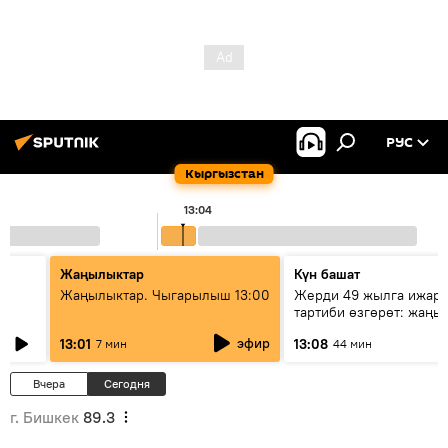
РУС
Кыргызстан
13:05
Жаңылыктар
Күн башат
Жаңылыктар. Чыгарылыш 13:00
Жерди 49 жылга ижара
тартиби өзгөрөт: жаңы 
эмнени көздөйт?
эфир
13:01
13:08
7 мин
44 мин
Вчера
Сегодня
г. Бишкек
89.3