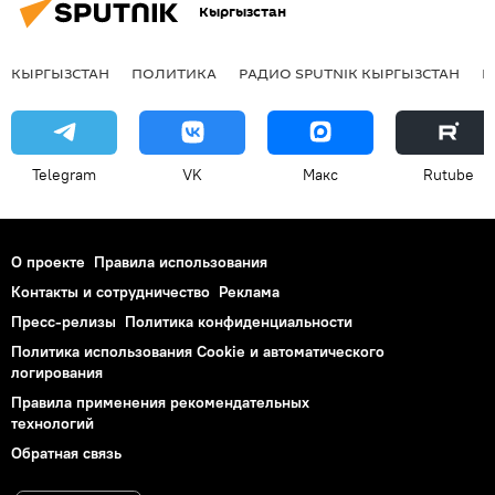
Кыргызстан
КЫРГЫЗСТАН
ПОЛИТИКА
РАДИО SPUTNIK КЫРГЫЗСТАН
Р
Telegram
VK
Макс
Rutube
О проекте
Правила использования
Контакты и сотрудничество
Реклама
Пресс-релизы
Политика конфиденциальности
Политика использования Cookie и автоматического
логирования
Правила применения рекомендательных
технологий
Обратная связь