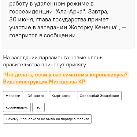
работу в удаленном режиме в
госрезиденции "Ала-Арча". Завтра,
30 июня, глава государства примет
участие в заседании Жогорку Кенеша", —
говорится в сообщении.
На заседании парламента новые члены
правительства принесут присягу.
Что делать, если у вас симптомы коронавируса? 
Видеоинструкция Минздрава КР
Новости
Общество
Кыргызстан
Сооронбай Жээнбеков
коронавирус
тест
Почему Жээнбекова не было на параде в Москве