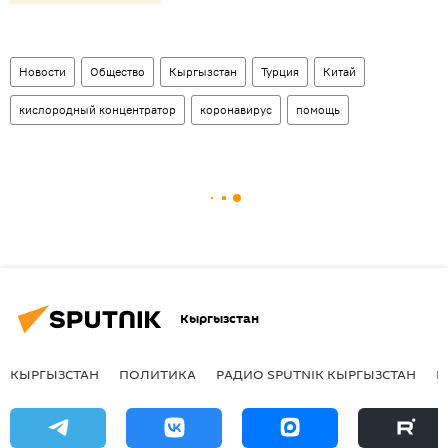
Новости
Общество
Кыргызстан
Турция
Китай
кислородный концентратор
коронавирус
помощь
Кыргызстан
КЫРГЫЗСТАН
ПОЛИТИКА
РАДИО SPUTNIK КЫРГЫЗСТАН
Р