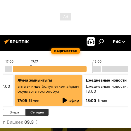
РУС
Кыргызстан
17:00
17:17
18:00
Жума жыйынтыгы
Ежедневные новости
17:00
апта ичинде болуп өткөн айрым
Ежедневные новости. 
окуяларга токтолобуз
18:00
эфир
17:05
18:00
51 мин
6 мин
Вчера
Сегодня
г. Бишкек
89.3