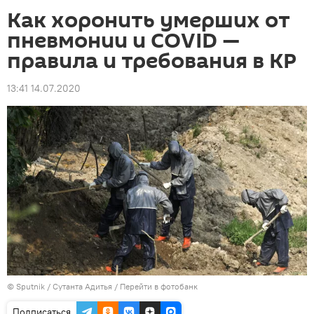
Как хоронить умерших от
пневмонии и COVID —
правила и требования в КР
13:41 14.07.2020
©
Sputnik
/ Сутанта Адитья
/
Перейти в фотобанк
Подписаться