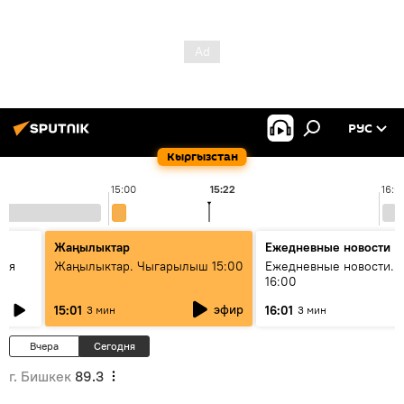
РУС
Кыргызстан
15:00
15:22
16:0
Жаңылыктар
Ежедневные новости
кая
Жаңылыктар. Чыгарылыш 15:00
Ежедневные новости. 
16:00
эфир
15:01
16:01
3 мин
3 мин
Вчера
Сегодня
г. Бишкек
89.3