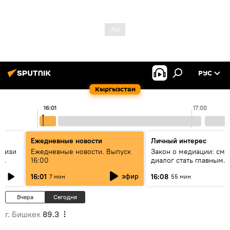
РУС
Кыргызстан
16:01
17:00
Ежедневные новости
Личный интерес
н изи
Ежедневные новости. Выпуск
Закон о медиации: смо
16:00
диалог стать главным
т?
инструментом примире
эфир
16:01
16:08
7 мин
55 мин
Кыргызстане?
Вчера
Сегодня
г. Бишкек
89.3