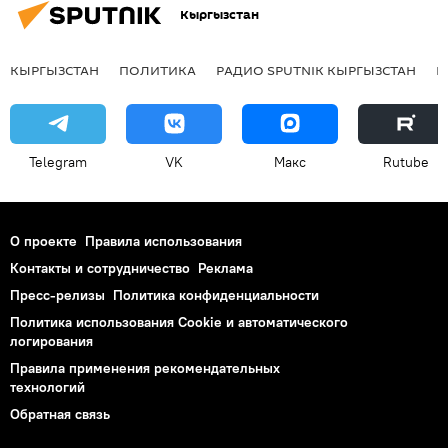
Кыргызстан
КЫРГЫЗСТАН
ПОЛИТИКА
РАДИО SPUTNIK КЫРГЫЗСТАН
Р
Telegram
VK
Макс
Rutube
О проекте
Правила использования
Контакты и сотрудничество
Реклама
Пресс-релизы
Политика конфиденциальности
Политика использования Cookie и автоматического
логирования
Правила применения рекомендательных
технологий
Обратная связь