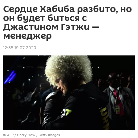
Сердце Хабиба разбито, но
он будет биться с
Джастином Гэтжи —
менеджер
12:35 19.07.2020
©
AFP
/ Harry How / Getty Images