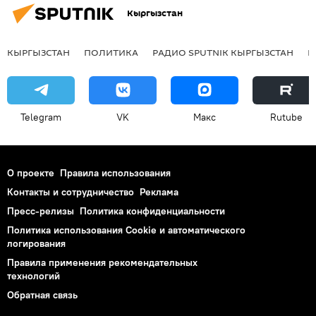
Кыргызстан
КЫРГЫЗСТАН
ПОЛИТИКА
РАДИО SPUTNIK КЫРГЫЗСТАН
Р
Telegram
VK
Макс
Rutube
О проекте
Правила использования
Контакты и сотрудничество
Реклама
Пресс-релизы
Политика конфиденциальности
Политика использования Cookie и автоматического
логирования
Правила применения рекомендательных
технологий
Обратная связь