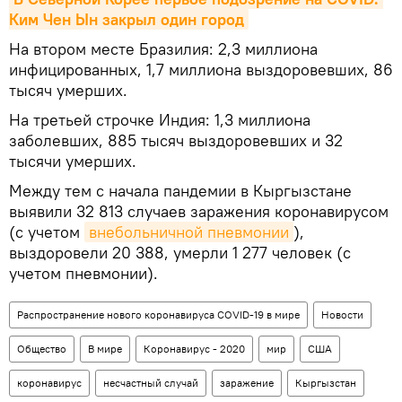
Ким Чен Ын закрыл один город
На втором месте Бразилия: 2,3 миллиона
инфицированных, 1,7 миллиона выздоровевших, 86
тысяч умерших.
На третьей строчке Индия: 1,3 миллиона
заболевших, 885 тысяч выздоровевших и 32
тысячи умерших.
Между тем с начала пандемии в Кыргызстане
выявили 32 813 случаев заражения коронавирусом
(с учетом
внебольничной пневмонии
),
выздоровели 20 388, умерли 1 277 человек (с
учетом пневмонии).
Распространение нового коронавируса COVID-19 в мире
Новости
Общество
В мире
Коронавирус - 2020
мир
США
коронавирус
несчастный случай
заражение
Кыргызстан