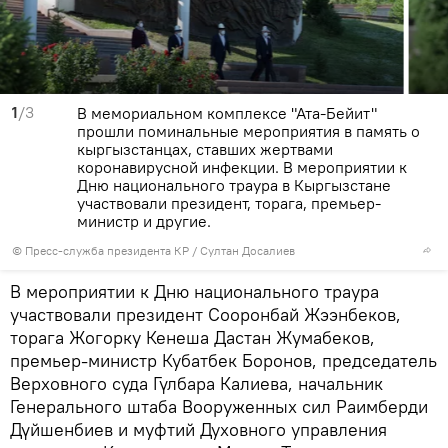
1
/3
В мемориальном комплексе "Ата-Бейит"
прошли поминальные мероприятия в память о
кыргызстанцах, ставших жертвами
коронавирусной инфекции. В мероприятии к
Дню национального траура в Кыргызстане
участвовали президент, торага, премьер-
министр и другие.
©
Пресс-служба президента КР / Султан Досалиев
В мероприятии к Дню национального траура
участвовали президент Сооронбай Жээнбеков,
торага Жогорку Кенеша Дастан Жумабеков,
премьер-министр Кубатбек Боронов, председатель
Верховного суда Гүлбара Калиева, начальник
Генерального штаба Вооруженных сил Раимберди
Дүйшенбиев и муфтий Духовного управления