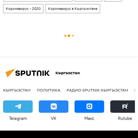
Коронавирус - 2020
Коронавирус в Кыргызстане
Кыргызстан
КЫРГЫЗСТАН
ПОЛИТИКА
РАДИО SPUTNIK КЫРГЫЗСТАН
Р
Telegram
VK
Макс
Rutube