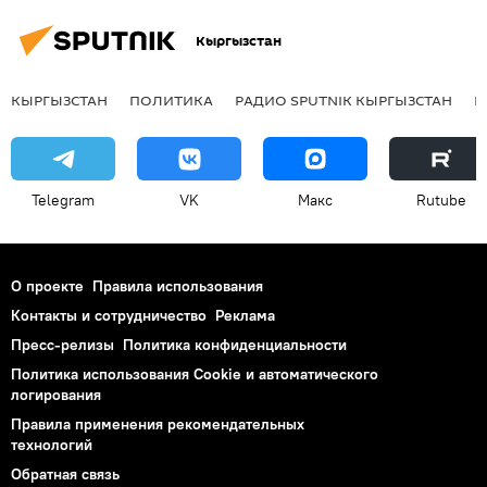
Кыргызстан
КЫРГЫЗСТАН
ПОЛИТИКА
РАДИО SPUTNIK КЫРГЫЗСТАН
Р
Telegram
VK
Макс
Rutube
О проекте
Правила использования
Контакты и сотрудничество
Реклама
Пресс-релизы
Политика конфиденциальности
Политика использования Cookie и автоматического
логирования
Правила применения рекомендательных
технологий
Обратная связь