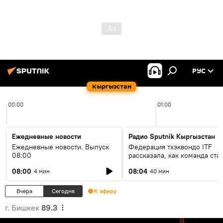
РУС
Кыргызстан
00:00
01:00
Ежедневные новости
Радио Sputnik Кыргызстан
Ежедневные новости. Выпуск
Федерация тхэквондо ITF
08:00
рассказала, как команда ста
жертвой мошенников
08:00
08:04
4 мин
40 мин
Вчера
Сегодня
К эфиру
г. Бишкек
89.3