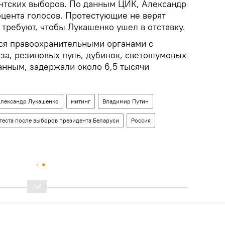
нтских выборов. По данным ЦИК, Александр
оцента голосов. Протестующие не верят
 требуют, чтобы Лукашенко ушел в отставку.
ся правоохранительными органами с
за, резиновых пуль, дубинок, светошумовых
анным, задержали около 6,5 тысячи
лександр Лукашенко
митинг
Владимир Путин
теста после выборов президента Беларуси
Россия