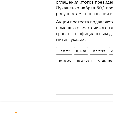
оглашения итогов президе
Лукашенко набрал 80,1 пр
результатам голосования и
Акции протеста подавляют
помощью слезоточивого га
гранат. По официальным д
митингующих.
Новости
В мире
Политика
А
Беларусь
президент
Акции про