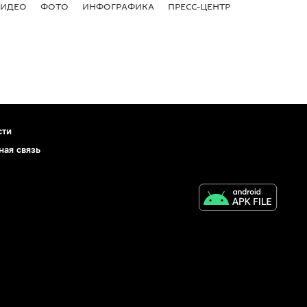
ВИДЕО
ФОТО
ИНФОГРАФИКА
ПРЕСС-ЦЕНТР
сти
ная связь