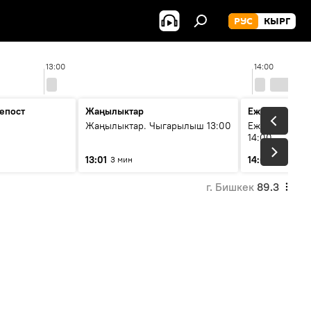
РУС
КЫРГ
13:00
14:00
епост
Жаңылыктар
Ежедневные 
Жаңылыктар. Чыгарылыш 13:00
Ежедневные н
14:00
13:01
14:01
3 мин
3 мин
г. Бишкек
89.3