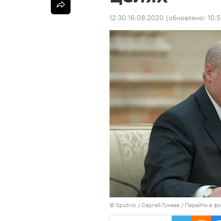
12:30 16.08.2020
(обновлено:
10:5
©
Sputnik
/ Сергей Гунеев
/
Перейти в ф