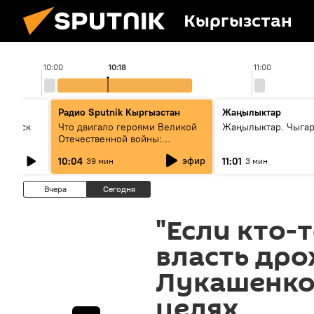
Кыргызстан
10:00
10:18
11:00
Радио Sputnik Кыргызстан
Жаңылыктар
Выпуск
Что двигало героями Великой
Жаңылыктар. Чыгар
Отечественной войны:
вспоминая Чолпонбая
эфир
10:04
11:01
39 мин
3 мин
Тулебердиева
Вчера
Сегодня
"Если кто-т
власть дро
Лукашенко 
целях