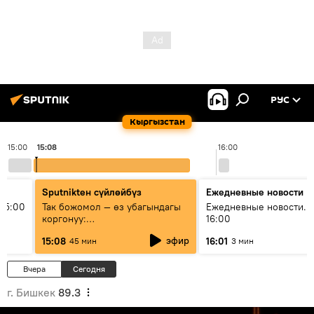
РУС
Кыргызстан
15:00
15:08
16:00
Sputnikteн сүйлөйбүз
Ежедневные новости
15:00
Так божомол — өз убагындагы
Ежедневные новости. 
коргонуу:
16:00
гидрометеорологиялык кызмат
эфир
15:08
16:01
45 мин
3 мин
кантип өркүндөтүлүүдө
Вчера
Сегодня
г. Бишкек
89.3