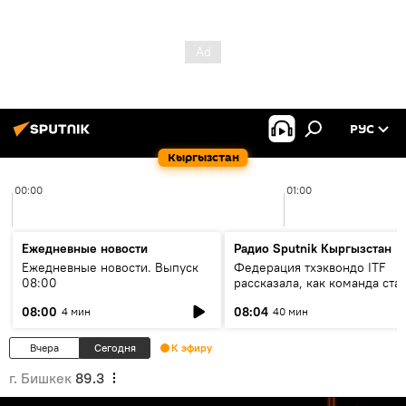
РУС
Кыргызстан
00:00
01:00
Ежедневные новости
Радио Sputnik Кыргызстан
Ежедневные новости. Выпуск
Федерация тхэквондо ITF
08:00
рассказала, как команда ста
жертвой мошенников
08:00
08:04
4 мин
40 мин
Вчера
Сегодня
К эфиру
г. Бишкек
89.3