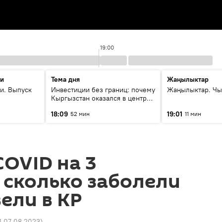
19:00
ти
Тема дня
Жаңылыктар
и. Выпуск
Инвестиции без границ: почему
Жаңылыктар. Чы
Кыргызстан оказался в центре
внимания бизнеса
18:09
19:01
52 мин
11 мин
OVID на 3
 сколько заболели
ели в КР
1 07.08.2023
)