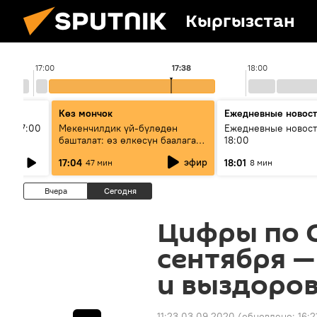
Кыргызстан
17:00
17:38
18:00
Көз мончок
Ежедневные новос
ыш 17:00
Мекенчилдик үй-бүлөдөн
Ежедневные новост
башталат: өз өлкөсүн баалаган
18:00
муунду кантип тарбиялоо
эфир
17:04
18:01
47 мин
8 мин
керек?
Вчера
Сегодня
Цифры по C
сентября —
и выздоров
11:23 03.09.2020
(обновлено:
16:2