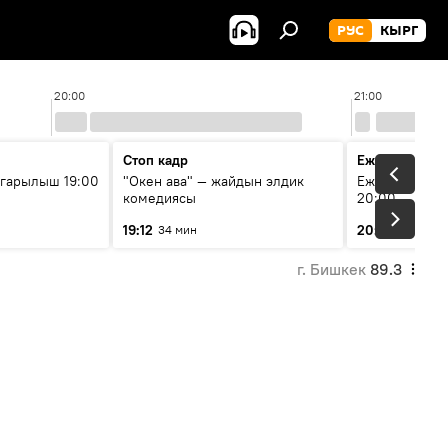
РУС
КЫРГ
20:00
21:00
Стоп кадр
Ежедневные 
гарылыш 19:00
"Окен ава" — жайдын элдик
Ежедневные н
комедиясы
20:00
19:12
20:01
34 мин
7 мин
г. Бишкек
89.3