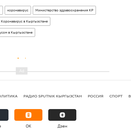
н
коронавирус
Министерство здравоохранения КР
Коронавирус в Кыргызстане
усом в Кыргызстане
ОЛИТИКА
РАДИО SPUTNIK КЫРГЫЗСТАН
РОССИЯ
СПОРТ
e
OK
Дзен