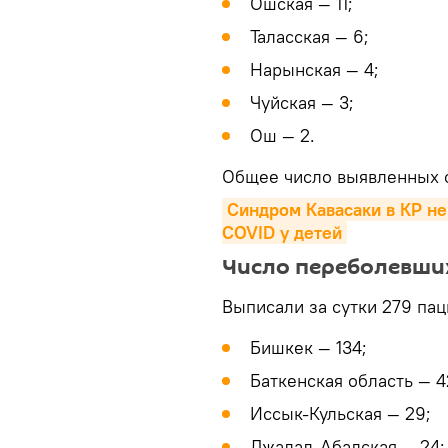
Ошская — 11;
Таласская — 6;
Нарынская — 4;
Чуйская — 3;
Ош — 2.
Общее число выявленных с
Синдром Кавасаки в КР не 
COVID у детей
Число переболевши
Выписали за сутки 279 пац
Бишкек — 134;
Баткенская область — 4
Иссык-Кульская — 29;
Джалал-Абадская — 24;