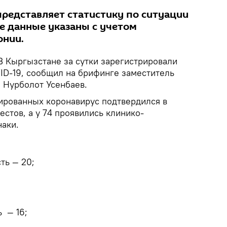
редставляет статистику по ситуации
Все данные указаны с учетом
онии.
 Кыргызстане за сутки зарегистрировали
ID-19, сообщил на брифинге заместитель
 Нурболот Усенбаев.
цированных коронавирус подтвердился в
естов, а у 74 проявились клинико-
аки.
ть — 20;
 — 16;