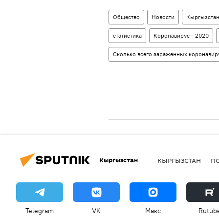
Общество
Новости
Кыргызста
статистика
Коронавирус - 2020
Сколько всего зараженных коронавир
Кыргызстан
КЫРГЫЗСТАН
П
Telegram
VK
Макс
Rutub