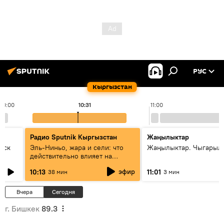
РУС
Кыргызстан
10:00
10:31
11:00
Радио Sputnik Кыргызстан
Жаңылыктар
уск
Эль-Ниньо, жара и сели: что
Жаңылыктар. Чыгарылы
действительно влияет на
погоду в Кыргызстане
эфир
10:13
11:01
38 мин
3 мин
Вчера
Сегодня
г. Бишкек
89.3