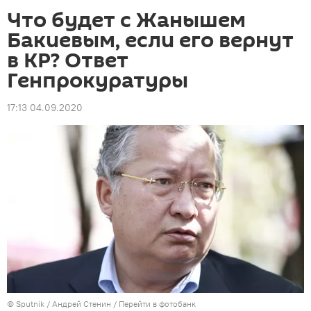
Что будет с Жанышем
Бакиевым, если его вернут
в КР? Ответ
Генпрокуратуры
17:13 04.09.2020
©
Sputnik
/ Андрей Стенин
/
Перейти в фотобанк