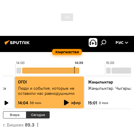
РУС
Кыргызстан
14:00
14:39
15:00
ОГО!
Жаңылыктар
уск
Люди и события, которые не
Жаңылыктар. Чыгарыл
оставили нас равнодушными
эфир
14:04
15:01
38 мин
3 мин
Вчера
Сегодня
г. Бишкек
89.3