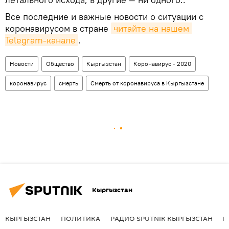
Все последние и важные новости о ситуации с
коронавирусом в стране
читайте на нашем 
Telegram-канале
.
Новости
Общество
Кыргызстан
Коронавирус - 2020
коронавирус
смерть
Смерть от коронавируса в Кыргызстане
Кыргызстан
КЫРГЫЗСТАН
ПОЛИТИКА
РАДИО SPUTNIK КЫРГЫЗСТАН
Р