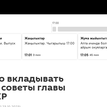
17:00
ти
Жаңылыктар
Жума жыйынтыг
и. Выпуск
Жаңылыктар. Чыгарылыш 17:00
Апта ичинде бол
айрым окуяларга
17:01
17:05
3 мин
45 мин
о вкладывать
 советы главы
КР
01 23.10.2023
)