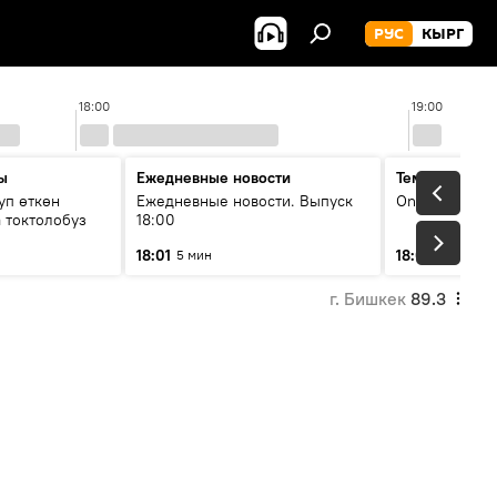
РУС
КЫРГ
18:00
19:00
ы
Ежедневные новости
Тема дня
уп өткөн
Ежедневные новости. Выпуск
On air
 токтолобуз
18:00
18:01
18:07
5 мин
30 мин
г. Бишкек
89.3