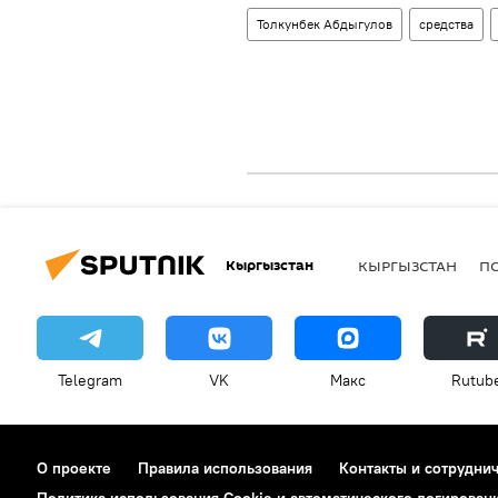
Толкунбек Абдыгулов
средства
Кыргызстан
КЫРГЫЗСТАН
П
Telegram
VK
Макс
Rutub
О проекте
Правила использования
Контакты и сотрудни