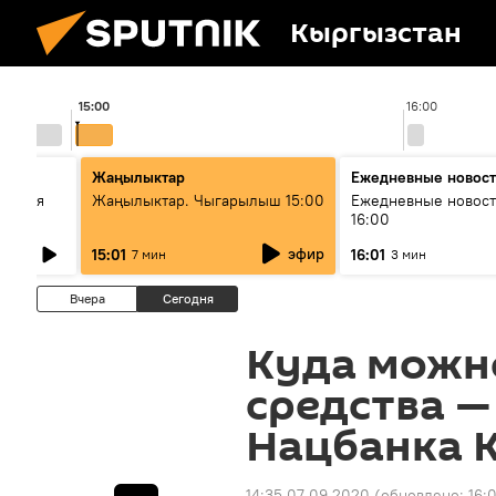
Кыргызстан
15:00
16:00
стан
Жаңылыктар
Ежедневные новос
ческая
Жаңылыктар. Чыгарылыш 15:00
Ежедневные новост
16:00
эфир
15:01
16:01
7 мин
3 мин
Вчера
Сегодня
Куда можн
средства —
Нацбанка 
14:35 07.09.2020
(обновлено:
16: