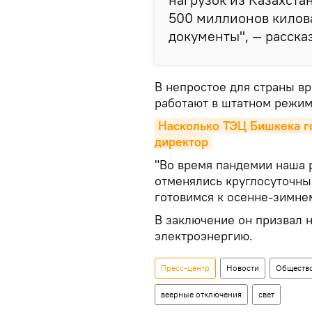
500 миллионов килова
документы", — расска
В непростое для страны в
работают в штатном режим
Насколько ТЭЦ Бишкека го
директор
"Во время пандемии наша р
отменялись круглосуточны
готовимся к осенне-зимне
В заключение он призвал 
электроэнергию.
Пресс-центр
Новости
Обществ
веерные отключения
свет