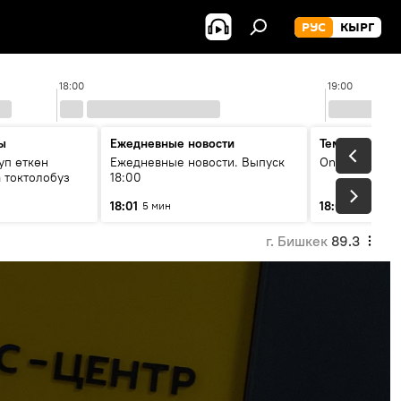
РУС
КЫРГ
18:00
19:00
ы
Ежедневные новости
Тема дня
уп өткөн
Ежедневные новости. Выпуск
On air
 токтолобуз
18:00
18:01
18:07
5 мин
30 мин
г. Бишкек
89.3