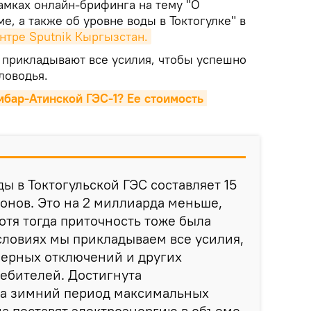
амках онлайн-брифинга на тему "О
е, а также об уровне воды в Токтогулке" в
нтре Sputnik Кыргызстан.
и прикладывают все усилия, чтобы успешно
ловодья.
мбар-Атинской ГЭС-1? Ее стоимость 
ы в Токтогульской ГЭС составляет 15
онов. Это на 2 миллиарда меньше,
отя тогда приточность тоже была
словиях мы прикладываем все усилия,
еерных отключений и других
ебителей. Достигнута
 на зимний период максимальных
на поставят электроэнергию в объеме