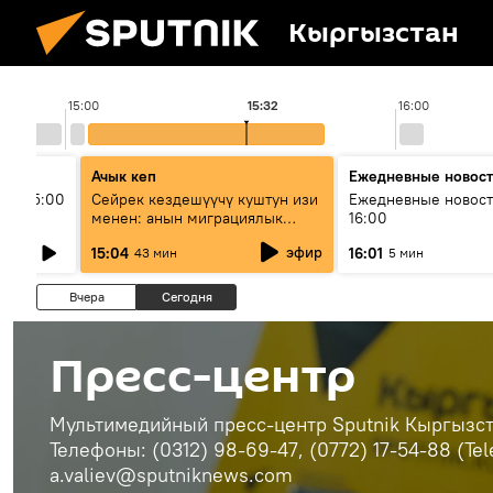
Кыргызстан
15:00
15:32
16:00
Ачык кеп
Ежедневные новос
ыш 15:00
Сейрек кездешүүчү куштун изи
Ежедневные новост
менен: анын миграциялык
16:00
жолу эмнеден кабар берет?
эфир
15:04
16:01
43 мин
5 мин
Вчера
Сегодня
Пресс-центр
Мультимедийный пресс-центр Sputnik Кыргызста
Телефоны: (0312) 98-69-47, (0772) 17-54-88 (Te
a.valiev@sputniknews.com