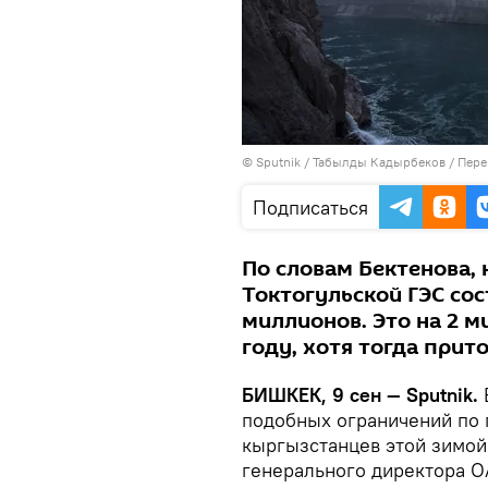
©
Sputnik / Табылды Кадырбеков
/
Пере
Подписаться
По словам Бектенова, 
Токтогульской ГЭС сос
миллионов. Это на 2 
году, хотя тогда при
БИШКЕК, 9 сен — Sputnik.
подобных ограничений по 
кыргызстанцев этой зимой 
генерального директора О