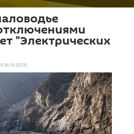
маловодье
отключениями
ет "Электрических
09 26.10.2023
)