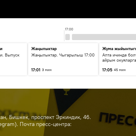
17:00
ти
Жаңылыктар
Жума жыйынтыг
и. Выпуск
Жаңылыктар. Чыгарылыш 17:00
Апта ичинде бол
айрым окуяларга
17:01
17:05
3 мин
45 мин
н, Бишкек, проспект Эркиндик, 46.
legram). Почта пресс-центра: