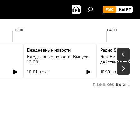
РУС
КЫРГ
03:00
04:00
Ежедневные новости
Радио Sputnik Кыр
Ежедневные новости. Выпуск
Эль-Ниньо, жара и 
10:00
действительно вли
 өнүгүү
погоду в Кыргызст
10:01
10:13
3 мин
38 мин
г. Бишкек
89.3