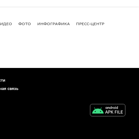
ВИДЕО
ФОТО
ИНФОГРАФИКА
ПРЕСС-ЦЕНТР
сти
ная связь