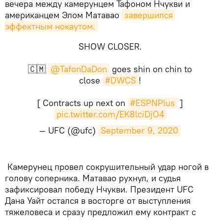
вечера между камерунцем Тафоном Нчукви и
американцем Элом Матавао
завершился 
эффектным нокаутом.
SHOW CLOSER.
🇨🇲
@TafonDaDon
goes shin on chin to
close
#DWCS
!
[ Contracts up next on
#ESPNPlus
]
pic.twitter.com/EK8lciDjO4
— UFC (@ufc)
September 9, 2020
Камерунец провел сокрушительный удар ногой в
голову соперника. Матавао рухнул, и судья
зафиксировал победу Нчукви. Президент UFC
Дана Уайт остался в восторге от выступления
тяжеловеса и сразу предложил ему контракт с