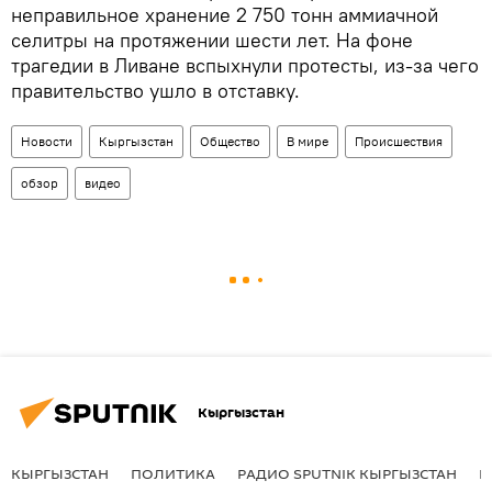
неправильное хранение 2 750 тонн аммиачной
селитры на протяжении шести лет. На фоне
трагедии в Ливане вспыхнули протесты, из-за чего
правительство ушло в отставку.
Новости
Кыргызстан
Общество
В мире
Происшествия
обзор
видео
Кыргызстан
КЫРГЫЗСТАН
ПОЛИТИКА
РАДИО SPUTNIK КЫРГЫЗСТАН
Р