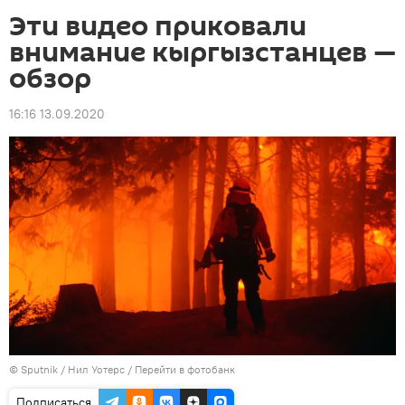
Эти видео приковали
внимание кыргызстанцев —
обзор
16:16 13.09.2020
©
Sputnik
/ Нил Уотерс
/
Перейти в фотобанк
Подписаться