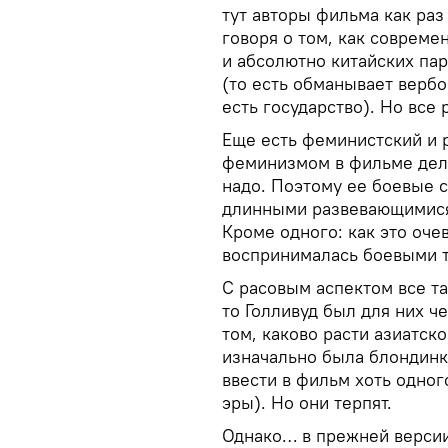
тут авторы фильма как раз
говоря о том, как соврем
и абсолютно китайских па
(то есть обманывает вербо
есть государство). Но все
Еще есть феминистский и р
феминизмом в фильме дело
надо. Поэтому ее боевые 
длинными развевающимися 
Кроме одного: как это оче
воспринималась боевыми 
С расовым аспектом все та
то Голливуд был для них 
том, каково расти азиатск
изначально была блондинк
ввести в фильм хоть одног
эры). Но они терпят.
Однако… в прежней версии