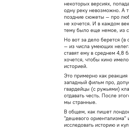
некоторых версиях, попада
одну реку невозможно. А 
поздние сюжеты — про люб
не хочется. И в каждом ве
тему было еще немое, из 
Но вот за дело берется (в
— из числа умеющих нелег
ставят ему в среднем 4,8 б
хочется, чтобы кино имело 
историей.
Это примерно как реакция
западный фильм про, допу
гвардейцы (с ружьями) кла
отдавать честь. После этог
мы странные.
В общем, как пишет лондон
"дешевого ориентализма" 
исследовать историю и кул