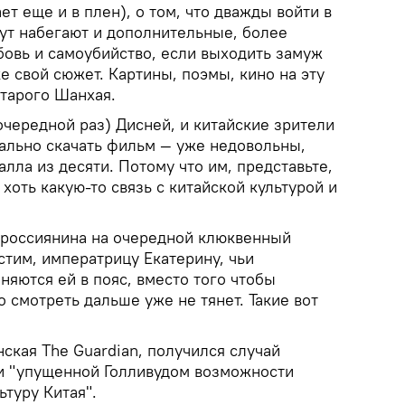
ет еще и в плен), о том, что дважды войти в
тут набегают и дополнительные, более
овь и самоубийство, если выходить замуж
ке свой сюжет. Картины, поэмы, кино на эту
старого Шанхая.
 очередной раз) Дисней, и китайские зрители
ально скачать фильм — уже недовольны,
алла из десяти. Потому что им, представьте,
хоть какую-то связь с китайской культурой и
 россиянина на очередной клюквенный
стим, императрицу Екатерину, чьи
няются ей в пояс, вместо того чтобы
о смотреть дальше уже не тянет. Такие вот
ская The Guardian, получился случай
и "упущенной Голливудом возможности
ьтуру Китая".