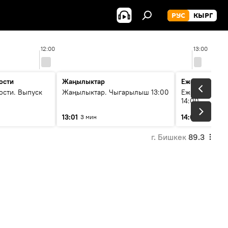
РУС
КЫРГ
12:00
13:00
ости
Жаңылыктар
Ежедневные 
ости. Выпуск
Жаңылыктар. Чыгарылыш 13:00
Ежедневные н
14:00
13:01
14:01
3 мин
3 мин
г. Бишкек
89.3