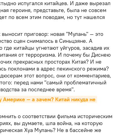
стыдно испугался китайцев. И даже вырезал
ная героиня, представьте, была не совсем
дет по всем этим поводам, но тут нашелся
t выносит приговор: новая "Мулань" — это
ство сцен снималось в Синьцзяне. А
о где китайцы угнетают уйгуров, засадив их
питания от терроризма. И почему бы Диснею
рочих прекрасных просторах Китая? И не
ась поклонами в адрес пекинского режима?
одюсерам этот вопрос, они от комментариев,
 Итого: перед нами "самый проблематичный
водства за последнее время".
 Америке — а зачем? Китай никуда не 
омнить о соответствии фильма историческим
риях, вы думаете, шла война, на которую
орическая Хуа Мулань? Не в бассейне же