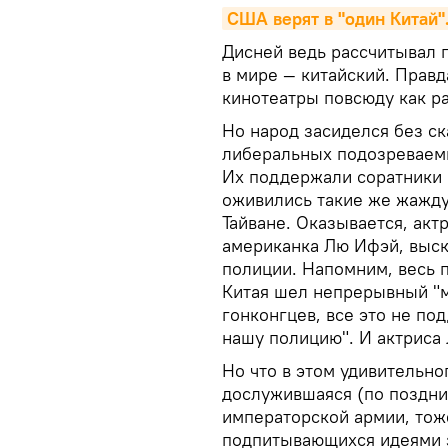
США верят в "один Китай".
Дисней ведь рассчитывал 
в мире — китайский. Правд
кинотеатры повсюду как р
Но народ засиделся без ск
либеральных подозреваемы
Их поддержали соратники и
оживились такие же жажду
Тайване. Оказывается, акт
американка Лю Ифэй, выск
полиции. Напомним, весь 
Китая шел непрерывный "м
гонконгцев, все это не п
нашу полицию". И актриса 
Но что в этом удивительно
дослужившаяся (по поздни
императорской армии, тож
подпитывающихся идеями за