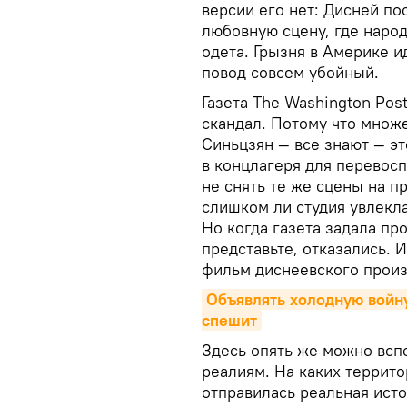
версии его нет: Дисней по
любовную сцену, где народ
одета. Грызня в Америке и
повод совсем убойный.
Газета The Washington Pos
скандал. Потому что множе
Синьцзян — все знают — эт
в концлагеря для перевос
не снять те же сцены на п
слишком ли студия увлекл
Но когда газета задала пр
представьте, отказались.
фильм диснеевского произ
Объявлять холодную войну
спешит
Здесь опять же можно всп
реалиям. На каких террито
отправилась реальная ист