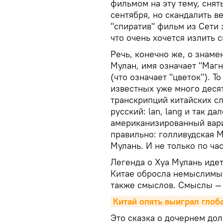
фильмом на эту тему, снят
сентября, но скандалить в
"спиратив" фильм из Сети
что очень хочется излить с
Речь, конечно же, о знаме
Мулан, имя означает "Магн
(что означает "цветок"). Т
известных уже много деся
транскрипций китайских сло
русский: lan, lang и так да
американизированный вариа
правильно: голливудская 
Мулань. И не только по ч
Легенда о Хуа Мулань идет
Китае обросла немыслимым
также смыслов. Смыслы — 
Китай опять выиграл глоб
Это сказка о дочернем долг