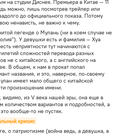
ым на студии Диснея. Премьера в Китае — 11
едь можно, лишь посмотрев трейлер или
 задолго до официального показа. Потому
вою ненависть, не важно к чему.
нитой легенде о Мулань (ни в коем случае не
олия"). У девушки есть и фамилия — Хуа
о есть неприятности тут начинаются с
тилетий сложностей перевода разных
в не с китайского, а с английского на
лее. В общем, к нам в прокат попал
нт названия, и это, наверное, по-своему
Мулан имеет мало общего с китайской
асти произношения имени.
, видимо, из V века нашей эры, она еще в
 количеством вариантов и подробностей, а
это вообще-то не пустяк.
альный кризис
е, о патриотизме (война ведь, а девушка, в