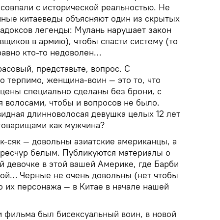
 совпали с исторической реальностью. Не
енные китаеведы объясняют один из скрытых
радоксов легенды: Мулань нарушает закон
вщиков в армию), чтобы спасти систему (то
 равно кто-то недоволен…
асовый, представьте, вопрос. С
 терпимо, женщина-воин — это то, что
сцены специально сделаны без брони, с
волосами, чтобы и вопросов не было.
видная длинноволосая девушка целых 12 лет
товарищами как мужчина?
к-сяк — довольны азиатские американцы, а
чересчур белым. Публикуются материалы о
ой девочке в этой вашей Америке, где Барби
ой… Черные не очень довольны (нет чтобы
о их персонажа — в Китае в начале нашей
 фильма был бисексуальный воин, в новой