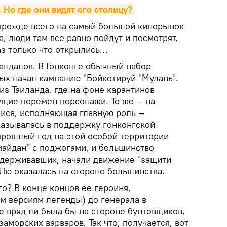
 Но где они видят его столицу?
прежде всего на самый большой кинорынок
а, люди там все равно пойдут и посмотрят,
аз только что открылись…
андалов. В Гонконге обычный набор
х начал кампанию "Бойкотируй "Мулань".
з Таиланда, где на фоне карантинов
щие перемен персонажи. То же — на
риса, исполняющая главную роль —
азывалась в поддержку гонконгской
прошлый год на этой особой территории
айдан" с поджогами, и большинство
оддерживавших, начали движение "защити
Лю оказалась на стороне большинства.
го? В конце концов ее героиня,
м версиям легенды) до генерала в
е вряд ли была бы на стороне бунтовщиков,
морских варваров. Так что, получается, вот