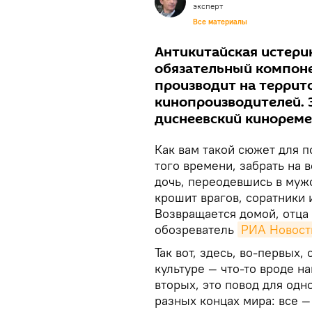
эксперт
Все материалы
Антикитайская истери
обязательный компонен
производит на террит
кинопроизводителей. 
диснеевский кинореме
Как вам такой сюжет для 
того времени, забрать на в
дочь, переодевшись в мужс
крошит врагов, соратники 
Возвращается домой, отца 
обозреватель
РИА Новост
Так вот, здесь, во-первых
культуре — что-то вроде н
вторых, это повод для одн
разных концах мира: все 