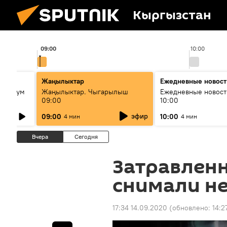
Кыргызстан
09:00
10:00
ько
Жаңылыктар
Ежедневные новост
кий бум
Жаңылыктар. Чыгарылыш
Ежедневные новост
09:00
10:00
му и как
эфир
09:00
10:00
4 мин
4 мин
Вчера
Сегодня
Затравлен
снимали не
17:34 14.09.2020
(обновлено:
14:2