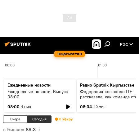
РУС
Кыргызстан
00:00
01:00
Ежедневные новости
Радио Sputnik Кыргызстан
Ежедневные новости. Выпуск
Федерация тхэквондо ITF
08:00
рассказала, как команда ста
жертвой мошенников
08:00
08:04
4 мин
40 мин
Вчера
Сегодня
К эфиру
г. Бишкек
89.3