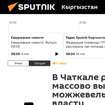
Кыргызстан
00:00
01:00
Ежедневные новости
Радио Sputnik Кыргызста
Ежедневные новости. Выпуск
Федерация тхэквондо IT
08:00
рассказала, как команда 
жертвой мошенников
08:00
08:04
4 мин
40 мин
Вчера
Сегодня
К эфиру
В Чаткале 
массово в
можжевель
власти