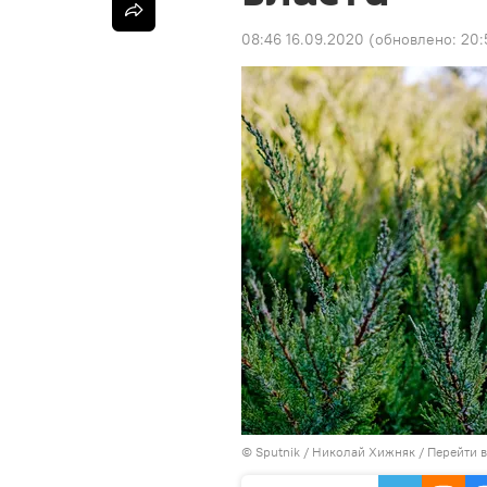
08:46 16.09.2020
(обновлено:
20:
©
Sputnik
/ Николай Хижняк
/
Перейти 