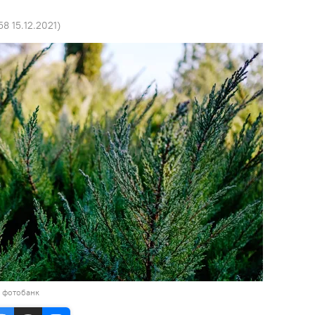
58 15.12.2021
)
в фотобанк