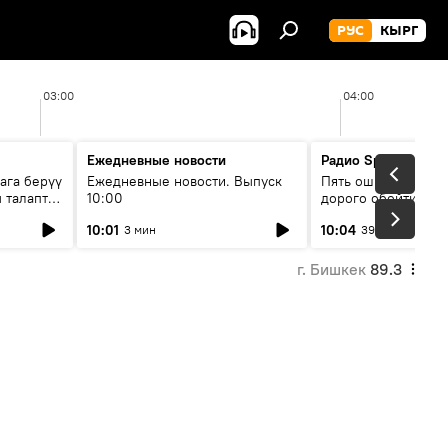
РУС
КЫРГ
03:00
04:00
Ежедневные новости
Радио Sputnik Кыр
ага берүү
Ежедневные новости. Выпуск
Пять ошибок котор
 талаптар
10:00
дорого обойтись п
жилья
10:01
10:04
3 мин
39 мин
г. Бишкек
89.3