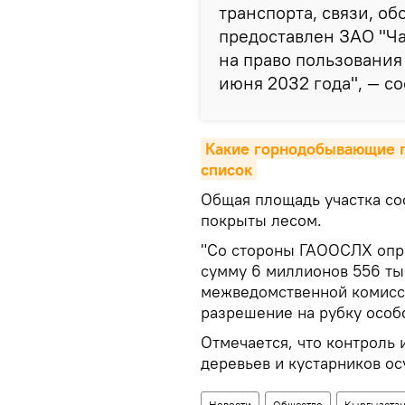
транспорта, связи, о
предоставлен ЗАО "Ча
на право пользования
июня 2032 года", — с
Какие горнодобывающие п
список
Общая площадь участка сос
покрыты лесом.
"Со стороны ГАООСЛХ опр
сумму 6 миллионов 556 ты
межведомственной комисси
разрешение на рубку особо
Отмечается, что контроль 
деревьев и кустарников ос
Новости
Общество
Кыргызста