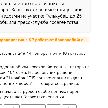
бороны и иного назначения" и
арат Заав", которое имеет лицензию
 недрами на участке Тулькубаш до 25
ообщила пресс-служба госагентства.
редприятия в КР работают бесперебойно — 
тавляет 249,44 гектара, почти 10 гектаров
еделен объем лесохозяйственных потерь на
сяч 404 сома. На основании решения
и 21 ноября 2019 года компании выдали
 ценных пород", — говорится в релизе.
и надзор за рубкой особо ценных пород
уществляет Госэкотехинспекция.
н
вырубка
можжевельник
золото
добыча