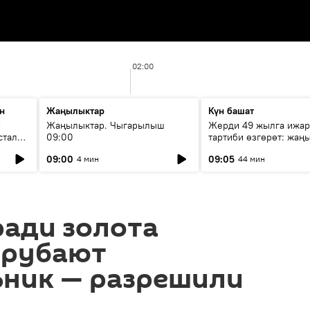
02:00
н
Жаңылыктар
Күн башат
F
Жаңылыктар. Чыгарылыш
Жерди 49 жылга ижар
стала
09:00
тартиби өзгөрөт: жаңы
эмнени көздөйт?
09:00
09:05
4 мин
44 мин
ради золота
ырубают
ник — разрешили