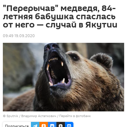
"Перерычав" медведя, 84-
летняя бабушка спаслась
от него — случай в Якутии
09:49 19.09.2020
©
Sputnik
/ Владимир Астапкович
/
Перейти в фотобанк
Подписаться