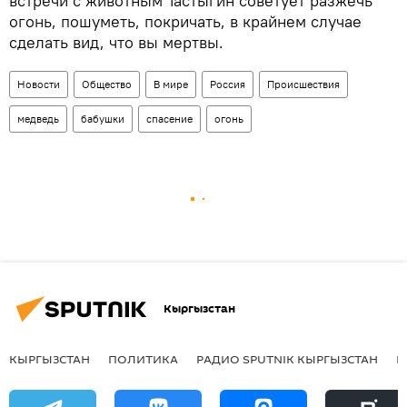
встречи с животным Тастыгин советует разжечь
огонь, пошуметь, покричать, в крайнем случае
сделать вид, что вы мертвы.
Новости
Общество
В мире
Россия
Происшествия
медведь
бабушки
спасение
огонь
Кыргызстан
КЫРГЫЗСТАН
ПОЛИТИКА
РАДИО SPUTNIK КЫРГЫЗСТАН
Р